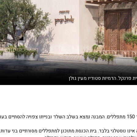
ת פרנקל. הדמיות סטודיו מעין גולן
שטח המבנה 500 מ"ר על מגרש של 2,000 מ"ר והוא יכיל עד 150 מתפללים. המבנה נמצא בשלב השלד ובנייתו צפויה להסתי
נו נוסטלגי בלבד. בית הכנסת מתוכנן למתפללים מסורתיים בני עדות 