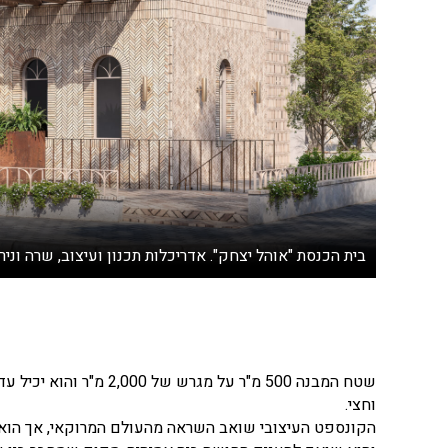
בית הכנסת "אוהל יצחק". אדריכלות תכנון ועיצוב, שרה ונירי
וחצי.
הקונספט העיצובי שואב השראה מהעולם המרוקאי, אך הוא אי