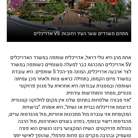
מתחם משרדים שער העיר רחובות. V5 אדריכלים
אחת מהן היא טלי דראל, אדריכלית שותפה במשרד האדריכלים
5V אדריכלים המכהנת כבר למעלה משנתיים כשותפה במשרד
לצד ארבעה אדריכלים, המונה סך-הכל 5 שותפים. היא עובדת
במשרד מיום הקמתו, בתחילה כראש צוות ולאחר מכן עמיתה
ושותפה ובמסגרת עבודתה היא אחראית על מגוון פרויקטי
מגורים, מסחר והתחדשות עירונית.
"אני סבורה שלפחות בתחום שלנו אין מקום לחלוקה קטגורית
כדוגמת אדריכלות גברית או נשית", היא אומרת. "ברשויות
המקומיות אני עובדת מול מתכננות אזוריות, מול מהנדסות ערים,
מהנדסות רישוי ובנוסף, בפרט בשנים האחרונות, מול הרבה
מנהלות פרויקטים. השיח המקצועי ביננו הנשים הוא פורה
ומעמיק ובהרבה מקרים גם פחות פורמלי, שהופך לאישי יותר