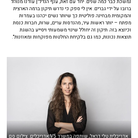
נמשכת כבר כמה שנים. יחד עם זאת, ענף הנדל"ן עודנו מנוהל
ברובו על ידי גברים. אין לי ספק כי נדרש תיקון ברמה הארצית
והמקומית מבחינה פוליטית כך שיותר נשים יכהנו בעמדות
מפתח – יותר ראשות עיר, מהנדסות ערים, שרות, חברות כנסת
וכיוצא בזה. תיקון זה יחולל שינוי משמעותי ויסייע בהשגת
תוצאות נכונות, כמו גם בלקיחת החלטות מפוקחות ומאוזנות".
אדריכלית טלי דראל, שותפה במשרד V5 אדריכלים. צילום סם