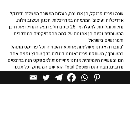
שרה ונירית פרנקל, הן אם ובת, בעלות המשרד המצליח 'פרנקל
אדריכלות ועיצוב' המתמחה באדריכלות, תכנון ועיצוב וילות,
נחלות ומלונות. למעלה מ- 25 שנים חלפו מאז התחילו את דרכן
המשותפת וכיום הן אמונות על כמה מהפרויקטים המורכבים
והמרגשים בישראל.
"בעבודה אנחנו משלימות אחת את השנייה וכל פרויקט מתנהל
במשותף", משתפת נירית "אנחנו דוגלות בכך שחוץ ופנים אחד
הם ובעשייה היומיומית אנחנו מתייחסות לאספקט הזה בהיבטים
נרחבים. מבחינתנו Total Design הוא שם המשחק וכל תכנון
מושתת על הבנת תוואי השטח והסביבה, ובניית פרוגרמה שהיא
תוצר של ניתוח מעמיק של צרכי הלקוחות – העכשוויים ואלה
העתידיים".
"במקצועות התכנון והעיצוב, ניסיון ומקצוענות הם שני נדבכים
קריטיים להצלחת פרויקט, בפועל מדובר בתחום מהמורכבים
שיש, כזה שדורש לנהל בו זמנית דיסציפלינות מגוונות וזה דבר
שנשים לרוב מצטיינות בו, לכן לא בכדי על חלק לא מבוטל
מהפרויקטים המוצלחים והמורכבים, בארץ ובעולם, חתומות
נשים.