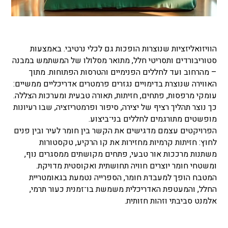
הוויזואליזציות שנוצרות הופכות גם לכלי נרטיבי. באמצעות
סטוריבורדים ותסריטי חלל, מתואר מסלולו של המשתמש במבנה
– מהרחוב ועד לחללים הפנימיים והטרסות הפתוחות. מתוך
האווירה שנוצרת בדימויים נגזרים פרמטרים אדריכליים ממשיים:
עומקי מרפסות, פתחים, חזיתות, תאורה טבעית ומערכות הצללה.
כך נוצר תהליך רציף של יצירה, סיפור ופרמטריזציה, שבו רעיונות
מופשטים מתורגמים לחללים בני־ביצוע.
הפרויקטים עצמם מדגישים את הקשר בין חומר לעיר ובין פנים
לחוץ: חזיתות קרמיות מחזירות את קו הרקיע, טקסטורות
משתנות מרככות אור טבעי, פתחים מקושתים ממסגרים נוף,
ומשטחי חומר יוצרים חוויה תחושתית ואקוסטית מדויקת.
המטבח הופך למעבדת חומר, הספרייה נטמעת בגאומטריית
החלל, והמעטפת האדריכלית משמשת בו־זמנית כעור תרמי,
אלמנט סביבתי וזהות חזותית.