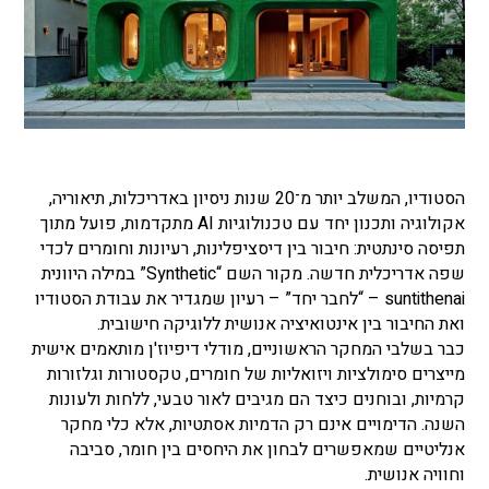
הסטודיו, המשלב יותר מ־20 שנות ניסיון באדריכלות, תיאוריה,
אקולוגיה ותכנון יחד עם טכנולוגיות AI מתקדמות, פועל מתוך
תפיסה סינתטית: חיבור בין דיסציפלינות, רעיונות וחומרים לכדי
שפה אדריכלית חדשה. מקור השם “Synthetic” במילה היוונית
suntithenai – “לחבר יחד” – רעיון שמגדיר את עבודת הסטודיו
ואת החיבור בין אינטואיציה אנושית ללוגיקה חישובית.
כבר בשלבי המחקר הראשוניים, מודלי דיפיוז'ן מותאמים אישית
מייצרים סימולציות ויזואליות של חומרים, טקסטורות וגלזורות
קרמיות, ובוחנים כיצד הם מגיבים לאור טבעי, ללחות ולעונות
השנה. הדימויים אינם רק הדמיות אסתטיות, אלא כלי מחקר
אנליטיים שמאפשרים לבחון את היחסים בין חומר, סביבה
וחוויה אנושית.