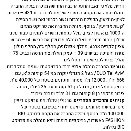
קריית-מלאכי יואב ותחנת הרכבת החדשה מזכרת בתיה. החברה
מנהלת עתה את הקטע המערבי של מסילת הרכבת 431 – ראשון
לציון-מודיעין, הכוללת מנהרות וגשר רכבתי ואת גשר מסילת
"קשת מודיעין". בנוסף, מנהלת החברה את פרויקט מתחם
ה-1000 בראשון לציון, כולל כניסות וגשרים למתחם עבור נתיבי
איילון. עבור נתיבי ישראל מנהלת מרגולין את כביש 60 – מגוש
עציון לקריית ארבע, מחלף אפולוניה, מחלף גזר, מחלף חולון
מזרח והפיכת כבישים 39 – עמק האלה צור הדסה וכביש 75 –
נהלל-נצרת לכבישים דו מסלולים.
מגורים
: החברה מנהלת אלפי יח"ד בפרויקטים שונים. סמל דרום
"DUO Tel Aviv", בעל 2 מגדלי יוקרה בני 54 קומות כ"א, עם
668 יח"ד, 12,000 מ"ר מסחר, וחניונים בשטח של 40,000 מ"ר.
פרויקט סמל צפון, מגדל בן 51 קומות עם 226 יח"ד, מבנה
ציבור מרקמי בן 8 קומות עם 31 יח"ד ומבנה ציבורי.
קניונים ומרכזים מסחריים
: מרגולין ניהלה את פרויקט דיזיין
סיטי במישור אדומים, פרויקט ייחודי בעיצובו בשטח של
100,000 מ"ר. בנוסף ניהלה החברה את הקמת פרויקט BIG
FASHION באשדוד, בהיקפים דומים והיא מנהלת את פרויקט
BIG גלילות.