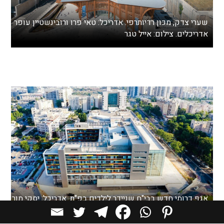
שערי צדק, מכון רדיותרפי. אדריכל: טאי פרו ורובינשטיין עופר
אדריכלים. צילום: אייל טגר
אגף דרומי חדש בבי"ח שניידר לילדים בפ"ת. אדריכל: יסקי מור
סיוון אדריכלים. צילום: רועי אימס