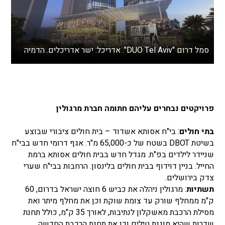
סמל דרום "DUO Tel Aviv". אדריכל: ישר אדריכלים. הדמיה
פרויקטים נבחרים עליהם חתומה חברת מרגולין
בתי חולים
: בי"ח אסותא אשדוד – בית חולים ציבורי שבוצע
בשיטת DBOT בשטח של כ-65,000 מ"ר. אגף דרומי חדש בבי"ח
שניידר לילדים בפ"ת. מגדל חדש בבית חולים אסותא ברמת
החייל. בניין דוידוף בבית חולים בלינסון. הרחבות בבי"ח שערי
צדק בירושלים.
תשתיות
: מרגולין ניהלה את כביש 6 חוצה ישראל בדרום, 60
ק"מ ממחלף שורק עד צומת שוקת וכן את מחלף מיתר ואת
מסילת הרכבת מאשקלון לנתיבות, לאורך 35 ק"מ, כולל תחנת
שדרות שהיא מוגנת טילים וכן את תחנת הרכבת החדשה