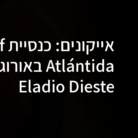
אי
Atlántida ב
Eladio Dieste