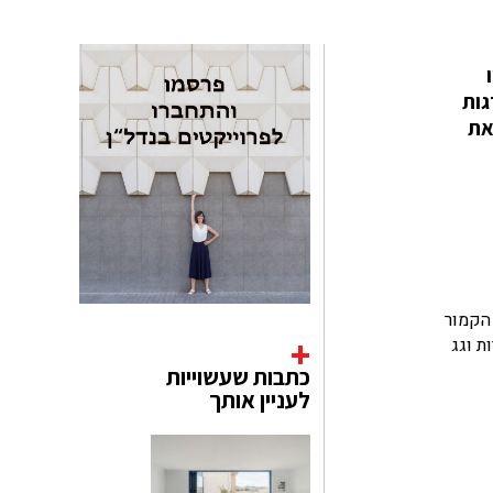
ו
גות
ה יוצאת
גג הקמור
ת וגג
כתבות שעשוייות
לעניין אותך