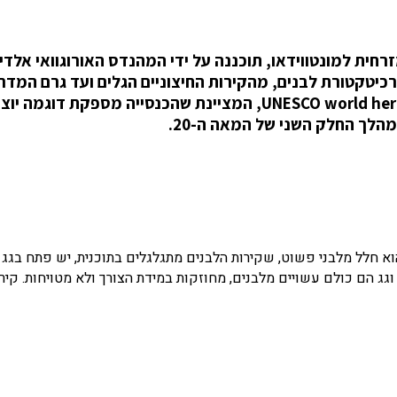
ור כפרי כ-30 קילומטרים מזרחית למונטווידאו, תוכננה על ידי המהנדס האורוגוואי אלדי
וה פלא בארכיטקטורת לבנים, מהקירות החיצוניים הגלים ועד גרם המדר
הלולייניות הפנימיות. הוא מצוי ברשימת UNESCO world heritage site, המציינת שהכנסייה מספקת דוגמ
הלך החלק השני של המאה ה-20.
 מושבים. החלק הפנימי הוא חלל מלבני פשוט, שקירות הלבנים מתגלגלים בתוכנית, יש פתח ב
גג הם כולם עשויים מלבנים, מחוזקות במידת הצורך ולא מטויחות. קירו