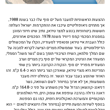
ההצעות הראשוניות למעבר מעל ים סוף עלו כבר בשנת 1988,
אך מתחים גיאופוליטיים עיכבו את ההתקדמות. ישראל העלתה
חששות ביטחוניות בנוגע למצר טיראן, נתיב שיט חיוני המוגן
במסגרת הסכמי קמפ דיוויד משנת 1978. הסכמים אחרונים,
כולל העברת איי טיראן וסנאפיר לסעודיה, הקלו על המכשולים
הדיפלומטיים. בעוד שממשלת מצרים הציעה לקרוא למבנה על
שם המלך סלמאן, השיח הציבורי תומך בשם "גשר משה" הסמלי,
המעורר את הנרטיב המקראי של ים סוף.בין מצרים וערב
הסעודית מפריד ים סוף. הנקודה הקרובה ביותר בין שתי
המדינות היא מצרי טיראן, שאורכן הצר ביותר הוא כ-6.4 ק"מ. זהו
האזור שהוצע בעבר עבור הגשר. זה בהחלט יהיה מעבר
משמעותי, אך לא ארוך במיוחד: לשם השוואה, גשר
דניאנג-קונשאן הגדול של סין משתרע על פני כ-164.8 ק"מ.
דאגה גדולה בהרבה עופפת את עומק הים, חיי האלמוגים
המקומיים והמערכת האקולוגית הימית, כמו גם הספנות.
בנוסף לשירות הסעת תיירים (במיוחד אלו היוצאים לנאום – הוא
יוכל לשרת למעלה ממיליון נוסעים מדי שנה, כולל עולי רגל