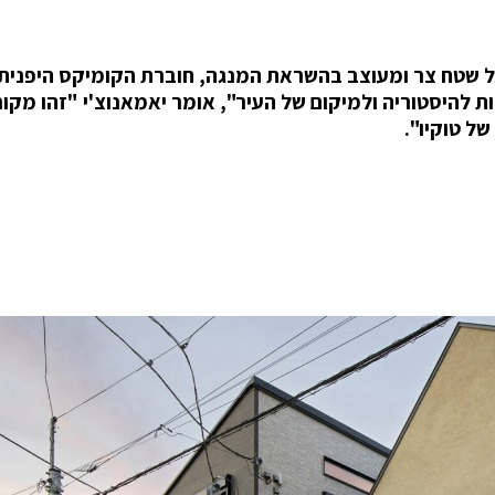
על שטח צר ומעוצב בהשראת המנגה, חוברת הקומיקס היפנית,
T. "הבית קשור עמוקות להיסטוריה ולמיקום של העיר", אומר יאמאנוצ'י "זהו מקו
ל טוקיו".