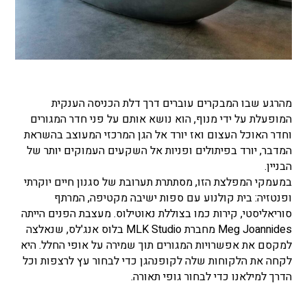
מהרגע שבו המבקרים עוברים דרך דלת הכניסה הענקית
המופעלת על ידי מנוף, הוא נושא אותם על פני חדר המגורים
וחדר האוכל העצום ואז יורד אל הגן המרכזי המעוצב בהשראת
המדבר, יורד בפיתולים ופניות אל השקעים העמוקים יותר של
הבניין.
במעמקי המפלצת הזו, מסתתרת תערובת של סגנון חיים יוקרתי
ופנטזיה: בית קולנוע עם ספות ישיבה מקטיפה, המרתף
סוריאליסטי, קירות כמו בצוללת נאוטילוס. מעצבת הפנים הייתה
Meg Joannides מחברת MLK Studio בלוס אנג'לס, שנאלצה
למקסם את אפשרויות המגורים תוך שמירה על אופי החלל. היא
לקחה את הלקוחות שלה לקופנהגן כדי לבחור עץ לרצפות וכל
הדרך למילאנו כדי לבחור גופי תאורה.