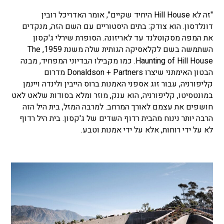
"זה לא Hill House היחיד שקיים", אומר האדריכל רובין
דונלדסון. הוא צודק: בתים היסטוריים עם השם הזה, מנקדים
את המפה מסקוטלנד עד לאריזונה. הסופרת שירלי ג'קסון
השתמשה בשם לקלאסיקה הגותית שלה משנת 1959, The
Haunting of Hill House. כמו מקבילו הבדיוני המפחיד, מבנה
הבטון האימתני שיצרו Donaldson + Partners מדרום
קליפורניה, עבור זוג אספני האמנות ברוס הייבין ולינדה ויינמן
במונטסיטו, קליפורניה, הוא ענק, מוזר ומלא בסודות שלאט לאט
חושפים את עצמם לאורך המרחב. למרבה המזל, בית היל הזה
הרבה יותר נינוח מהבית רדוף השדים של ג'קסון. בית היל רדוף
לא על ידי רוחות, אלא על ידי אמנות וטבע.