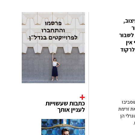
ת של עיצוב,
ר
 לשבור
אין
 לרקוד
שסביבו
כתבות שעשוייות
ת זרימת
לעניין אותך
רלי הן