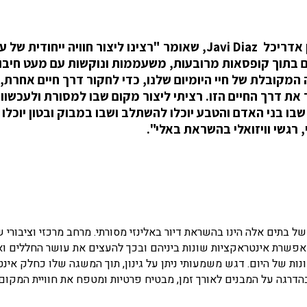
שני בתים מרכיבים את מתחם Bandido Bali שתכנן אדריכל Javi Diaz, שאומר "רצינו ליצור חוויה ייחודי
נים בתוך קופסאות מרובעות, משעממות ונוקשות עם מעט חיבו
מקובלת של חיי היומיום שלנו, כדי לחקור דרך חיים אחרת,
 דרך החיים הזו. רציתי ליצור מקום שבו למסורת ולעכשווי 
, שבו בני האדם והטבע יוכלו להשתלב ושבו במבוק ובטון יוכלו
 רגשי וויזואלי בהשראת באלי".
ל בתים אלה הינו בהשראת דיור באלינזי מסורתי. מרחב מרכזי וציבורי 
ומאפשרת אינטראקציות שונות ביניהם ובכך להעצים את עושר החללים וא
ת של היום. דגש משמעותי ניתן על גינון, תוך המשגה שלו כחלק אינטג
דרגה על המבנים לאורך זמן, מבטיח פרטיות ומטפח את חוויית המקום.