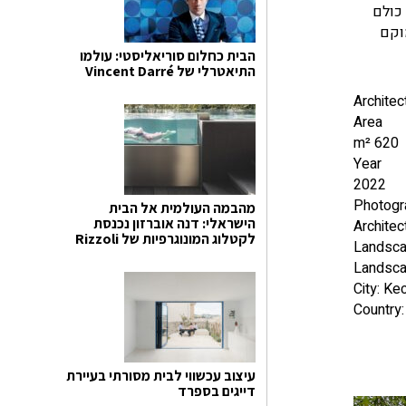
כולם
מוקם
הבית כחלום סוריאליסטי: עולמו
התיאטרלי של Vincent Darré
Architec
Area
620 m²
Year
2022
Photogra
מהבמה העולמית אל הבית
הישראלי: דנה אוברזון נכנסת
Architec
לקטלוג המונוגרפיות של Rizzoli
Landsca
Landscap
City: Ke
Country:
עיצוב עכשווי לבית מסורתי בעיירת
דייגים בספרד