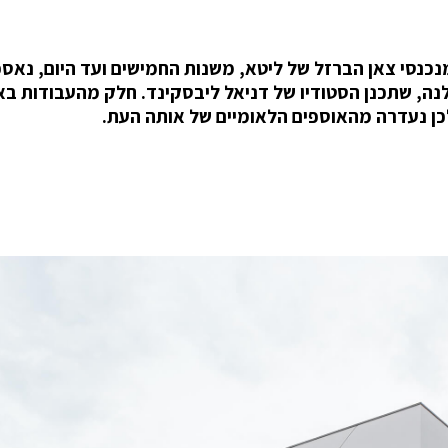
 אוספים חשובים ומעל 5,000 יצירות מנכנסי צאן הברזל של ליטא, משנות החמישים ועד היום, נאס
ותי חדשה בווילנה, שתכנן הסטודיו של דניאל ליבסקינד. חלק מהעבודות ב
לכן נעדרה מהאוספים הלאומיים של אותה העת.