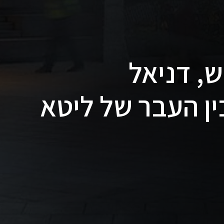
MO החדש, דניאל
ן העבר של ליטא