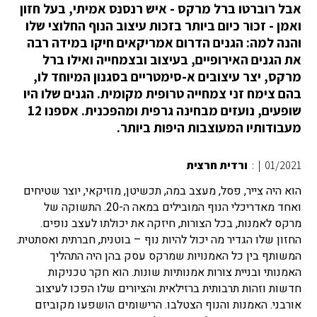
אבל רוברטו ברל מרקס - איש רנסנס אמיתי, בעל חזון
ואמן - זכור כיום ביותר בזכות עיצוב הנוף החלוצי שלו
והנה למה: הגנים הדרום אמריקאים חיקו במידה רבה
את הגנים האירופיים, בעיצוב ובצמחייה ואילו ברל
מרקס, יצר עיצובים א-סימטריים בסגנון המיוחד לו,
בהם צימח זני צמחייה טרופית מקומית. הגנים שלו היו
שופעים, נועזים מבחינה גרפית ומהפכנית. אספנו 12
מעבודותיו המעוצבות היפות ביותר.
01/2021
|
:
ורדית חרצית
הוא היה צייר, פסל, מעצב במה, תכשיטן, מוזיקאי, יוצר שטיחים
ואחד מאדריכלי הנוף המובילים במאה ה-20. התשוקה של
מרקס לאמנות, בכל הצורות, חיזקה את יכולתו לעצב נופים.
החזון שלו הגדיר מה יכול להיות נוף – בוטנית, חברתית ואסתטית.
המשותף בין כל האמנויות שמרקס עסק בהן היה התהליך
האמנותי ובניית צורות אמנותיות שונות. הוא חקר טכניקות
חדשות וזהות תרבותית ברזילאית והציורים שלו הפכו לעיצוב
אורבני. האמנות והנוף הצטלבו. הרישומים הושפעו מקוביזם