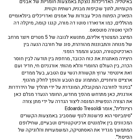
באיטליה. האדריכלות נוצקת באמצעות חומריות של אבנים
מקומיות, לתוך שקיפות מבנית, רשתית וקווית.
הפארק הפתוח מכיל עבודות של אמנים ואדריכלים בינלאומיים
מהוללים, כמו אדוארדו סוטו דה מורה, קנגו קומה, מיקלה דה
לוקי ואטורה סוטסאס.
המיצב המצטרף אליהם, מתנשא לגובה של 5 מטרים ויוצר מרחב
של מנוחה והתבוננות מהורהרת, סוג של חורבה הנעה בין
הארכיטקטורה, הטבע והממד הזמני.
היצירה מאתגרת את כוח הכובד, מרחפת בין תודעה לבין חוסר
הכרה, בין העולם החומרי והלא מהותי. אורגניזם חי, חדיר ועם
זאת אינטימי: ערוץ תקשורת רגשי עם הטבע, בעל ממדים
ארציים ורוחניים, המתמזג עם הטבע והופך לחלק מהנוף.
"בניגוד לחורבה המקובלת, המוגדרת על ידי תהליך של הידרדרות
אורגנית, כאן מתרחש מהפך מחדש, החומר הנעדר מגלם כאן
את הצורה הנפשית המנסה ליצור הגדרה על ידי מתן צורה
רציונלית", אומר Edoardo Tresoldi
"סימביוסי הוא פרשנות לנוף שמסביב באמצעות הקשרים
המכוונים בין אלמנטים ארכיטקטוניים וטבעיים, שחילופם
המתמשך מגדיר את האסתטיקה, המשמעויות והלוגיקה של
הפיסול".