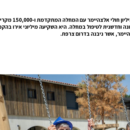
לאור העלייה במספר חולי האלצהיימר בצרפת - כמיליון חולי אלצהיימר עם המחלה המתק
נה וחדשנית לטיפול במחלה. היא השקיעה מיליוני אירו בהק
היימר, אשר ניבנה בדרום צרפת.