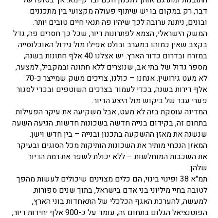
התובנות ומתרגם אותן לתכנון חכם ובר קיימא. אך בסופו של
דבר, רק במקום בו יש שיתוף פעולה מקצועי בין מתכננים
ובונים, ניתנת ערובה לכך שיהיו פה תנאי חיים טובים יותר.
המשק הישראלי, הצמא לפתרונות דיור, שכל כך חסרים פה, גדל
בקצב שאין כמוהו במערב ובולט אפילו מול גידול האוכלוסייה
במזרח ובדרום כדור הארץ. יש אצלנו 40 אלף חתונות בשנה,
מספר גדול של בתי אב, שנוצרים ללא חתונה ובמקביל, למצער,
לא מעט גירושין. אנחנו – כולנו, צריכים משק שמייצר כ-70
אלף דירות בשנה, בכדי לעמוד בצרכים השוטפים ובכדי לסגור
פערי עבר של ביקוש מול היצע הדיור.
המדינה עוסקת בזה לא מעט, אבל משקיעה את עיקר הפעילות
בתחום זה, בקידום בנייה חדשה בשכונות חדשות. הגיעה השעה
שנשנה את מאזן ההשקעה בתכנון ובנייה – בין חדש וישן.
המאזן הנכחי מותיר את השכונות הותיקות מכל הסוגים ובעיקר
את השכבות המוחלשות – ללא יכולת לשפר את רמת הדיור
שלהן.
תמ"א 38 ופינוי בינוי, הם כלים מצוינים שיכולים לעשות מהפך
לטובה בחיי מיליוני בני אדם בישראל, בתוך שנים ספורות.
למעשה, להערכת האגף הכלכלי של התאחדות בוני הארץ,
הפוטנציאל הגלום בתחום זה, עומד על כ-900 אלף יחידות דיור,