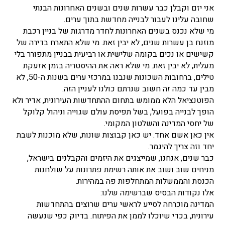
אני יזם וקבלן כבר עשרות שנים ובשנים האחרונות הבנתי
שחובה עלינו לעבור לבנייה מחדשת בתוך ערים.
מי שלא נכנס בשנים האחרונות לחדר מדרגות של בניין רכבת
מוזנח בן עשרות שנים, לא יבין זאת. מי שלא התארח בדירה של
קשישים או נכים בקומה שלישית או רביעית בבניין מתפורר בלי
מעלית, לא יבין זאת. מי שלא ראה את ההיסטריה בזמן אזעקת
טילים, ברחובות השכונות שנבנו במרכזי ערים בשנות ה-50, לא
מבין עד כמה זה חשוב שנרתם כולנו לעניין הזה.
הפוטנציאל הלא ממומש בתחום ההתחדשות העירונית, אדיר ולא
הופך לבנייה בפועל, בשל תפיסת עולם שגוייה וניהול קלוקל
של יחסי המדינה והשלטון המקומי.
אין כאן אשם אחד. יש כאן קבוצות שונות, שלא מוכנות לשבת
יחד וזה צריך להיגמר.
כבר שנים, אנחנו, שמייצגים את היזמים והקבלנים בישראל,
מניחים שוב ושוב את אותה רשימת פתרונות על שולחנות
הכנסת והממשלות המתחלפות פה במהירות.
אלו נקודות הבסיס שברשימה שלנו:
המדינה מוכרחה לסייע לראשי ערים שרוצים בהתחדשות
עירונית, בכדי שיוכלו לממן את הפיתוח. בדיוק כפי שנעשה