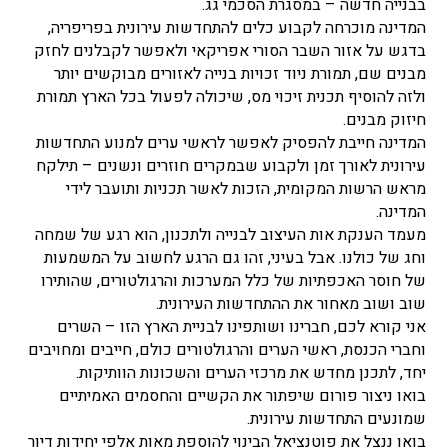
בבנייה חדשה – במסגרת הסכמי גג.
המדינה מוכרחה לקבוע כלים להתחדשות עירונית בפריפריה,
בדגש על אזור השבר הסורי אפריקאי ולאפשר לקבלנים לחזק
מבנים שם, תמורת ניוד זכויות בנייה לאזורים מבוקשים יותר
ולזה להוסיף תכנית זיכוי מס, שיכולה לפעול בכל הארץ תמורת
חיזוק מבנים.
המדינה חייבת להפסיק לאפשר לראשי ערים למנוע התחדשות
עירונית לאורך זמן ולקבוע שבמקרים חוזרים ונשנים – תילקח
מראש הרשות המקומית, הזכות לאשר תכניות ותועבר לידי
המדינה.
מעמד הענקת אות העיצוב לבנייה ולתכנון, הוא רגע של שמחה
וחג של כולנו. אבל בעיני, זהו גם הרגע לחשוב על המשמעות
של חוסר האכפתיות של כלל המערכות והרגולטורים, שהותירו
שוב ושוב מאחור את ההתחדשות העירונית.
אני קורא לכם, חברינו ושותפינו לבניית הארץ הזו – השרים
וחברי הכנסת, ראשי הערים והרגולטורים כולם, חייבים ומחויבים
יחד, לתכנן מחדש את מרכזי הערים והשכונות הוותיקות.
בואו ניצור פורום שיפתור את הקשיים והחסמים האמיתיים
שמונעים התחדשות עירונית.
בואו ננצל את פוטנציאל הבינוי להוספת מאות אלפי יחידות דיור