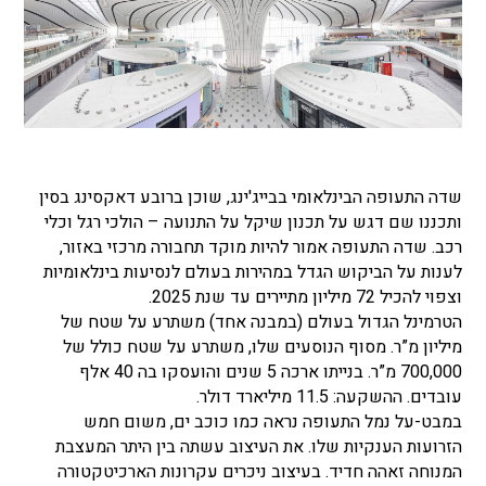
שדה התעופה הבינלאומי בבייג'ינג, שוכן ברובע דאקסינג בסין
ותכננו שם דגש על תכנון שיקל על התנועה – הולכי רגל וכלי
רכב. שדה התעופה אמור להיות מוקד תחבורה מרכזי באזור,
לענות על הביקוש הגדל במהירות בעולם לנסיעות בינלאומיות
וצפוי להכיל 72 מיליון מתיירים עד שנת 2025.
הטרמינל הגדול בעולם (במבנה אחד) משתרע על שטח של
מיליון מ”ר. מסוף הנוסעים שלו, משתרע על שטח כולל של
700,000 מ”ר. בנייתו ארכה 5 שנים והועסקו בה 40 אלף
עובדים. ההשקעה: 11.5 מיליארד דולר.
במבט-על נמל התעופה נראה כמו כוכב ים, משום חמש
הזרועות הענקיות שלו. את העיצוב עשתה בין היתר המעצבת
המנוחה זאהה חדיד. בעיצוב ניכרים עקרונות הארכיטקטורה