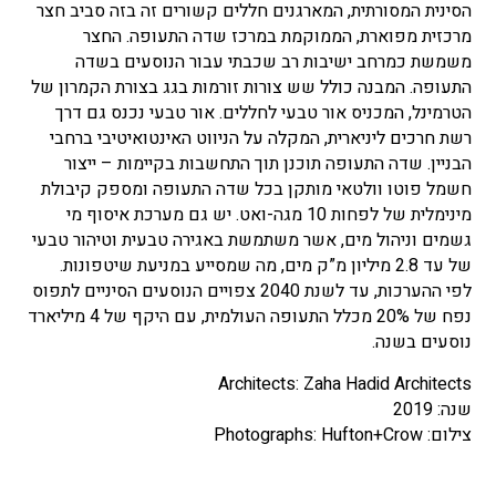
הסינית המסורתית, המארגנים חללים קשורים זה בזה סביב חצר
מרכזית מפוארת, הממוקמת במרכז שדה התעופה. החצר
משמשת כמרחב ישיבות רב שכבתי עבור הנוסעים בשדה
התעופה. המבנה כולל שש צורות זורמות בגג בצורת הקמרון של
הטרמינל, המכניס אור טבעי לחללים. אור טבעי נכנס גם דרך
רשת חרכים ליניארית, המקלה על הניווט האינטואיטיבי ברחבי
הבניין. שדה התעופה תוכנן תוך התחשבות בקיימות – ייצור
חשמל פוטו וולטאי מותקן בכל שדה התעופה ומספק קיבולת
מינימלית של לפחות 10 מגה-ואט. יש גם מערכת איסוף מי
גשמים וניהול מים, אשר משתמשת באגירה טבעית וטיהור טבעי
של עד 2.8 מיליון מ”ק מים, מה שמסייע במניעת שיטפונות.
לפי ההערכות, עד לשנת 2040 צפויים הנוסעים הסיניים לתפוס
נפח של 20% מכלל התעופה העולמית, עם היקף של 4 מיליארד
נוסעים בשנה.
Architects: Zaha Hadid Architects
שנה: 2019
צילום: Photographs: Hufton+Crow