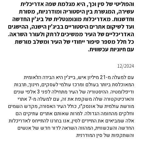
והפוליטי של סין וכך, היא מגלמת שפה אדריכלית
עשירה, המגשרת בין היסטוריה ומודרניות, מסורת
וחדשנות. מאדריכלות מונומנטלית של ביג'ין החדשה
ועד לשיקום אתרים היסטוריים בביג'ין הישנה, ההישגים
האדריכליים של העיר ממשיכים לרתק ולעורר השראה.
כל חלל מספר סיפור ייחודי של העיר ומשלב מורשת
עם חיוניות עכשווית.
12/2024
עם למעלה מ-21 מיליון איש, בייג'ין היא הבירה הלאומית
המאוכלסת ביותר בעולם ומרכז עולמי לעסקים, חינוך, תרבות
ודיפלומטיה. ההיסטוריה של העיר מתחילה לפני 3 אלפי שנים
והארכיטקטורה שלה משקפת את זה, עם למעלה מ-7 אתרי
מורשת עולמית של אונסק"ו, כולל העיר האסורה, מקדש השמים
וחלקים מהחומה הגדולה. למרות שאותם אתרים עתיקים הם
אלה שמביאים את התיירים לסין, אנו בחרנו להתייחס לאדריכלות
החדשה והעכשווית, המהווה השראה לדור חדש של אנשים
והשתקפות של סין המודרנית.