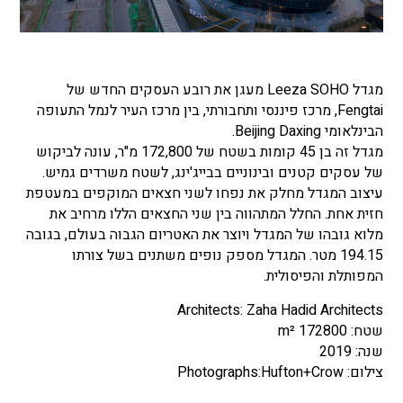
מגדל Leeza SOHO מעגן את רובע העסקים החדש של
Fengtai, מרכז פיננסי ותחבורתי, בין מרכז העיר לנמל התעופה
הבינלאומי Beijing Daxing.
מגדל זה בן 45 קומות בשטח של 172,800 מ"ר, עונה לביקוש
של עסקים קטנים ובינוניים בבייג'ינג, לשטח משרדים גמיש.
עיצוב המגדל מחלק את נפחו לשני חצאים המוקפים במעטפת
חזית אחת. החלל המתהווה בין שני החצאים הללו מרחיב את
מלוא גובהו של המגדל ויוצר את האטריום הגבוה בעולם, בגובה
194.15 מטר. המגדל מספק נופים משתנים בשל צורתו
המפותלת והפיסולית.
Architects: Zaha Hadid Architects
שטח: 172800 m²
שנה: 2019
צילום: Photographs:Hufton+Crow