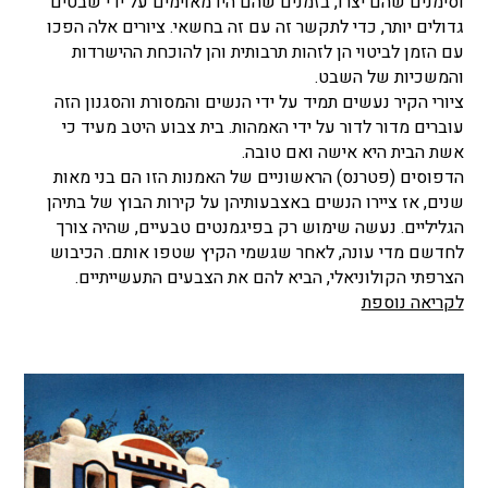
וסימנים שהם יצרו, בזמנים שהם היו מאוימים על ידי שבטים
גדולים יותר, כדי לתקשר זה עם זה בחשאי. ציורים אלה הפכו
עם הזמן לביטוי הן לזהות תרבותית והן להוכחת ההישרדות
והמשכיות של השבט.
ציורי הקיר נעשים תמיד על ידי הנשים והמסורת והסגנון הזה
עוברים מדור לדור על ידי האמהות. בית צבוע היטב מעיד כי
אשת הבית היא אישה ואם טובה.
הדפוסים (פטרנס) הראשוניים של האמנות הזו הם בני מאות
שנים, אז ציירו הנשים באצבעותיהן על קירות הבוץ של בתיהן
הגליליים. נעשה שימוש רק בפיגמנטים טבעיים, שהיה צורך
לחדשם מדי עונה, לאחר שגשמי הקיץ שטפו אותם. הכיבוש
הצרפתי הקולוניאלי, הביא להם את הצבעים התעשייתיים.
לקריאה נוספת