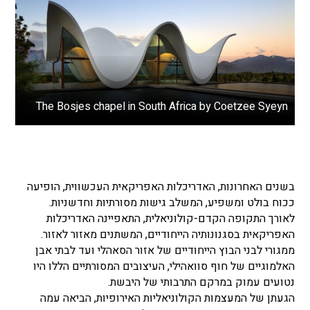
The Bosjes chapel in South Africa by Coetzee Syeyn
בשנים האחרונות, האדריכלות האפריקאית העכשווית, הופיעה
ככוח בולט ומשפיע, המשלב גישות מסורתיות וחדשניות.
לאורך התקופה הקדם-קולוניאלית, התאפיינה האדריכלות
האפריקאית בסגנונותיה הייחודיים, המשתנים מאזור לאזור.
ממגורי לבני הבוץ הייחודיים של אזור הסאהלי ועד לבתי אבן
האלמוגיים של חוף סוואהילי, העיצובים המסורתיים הללו היו
נטועים עמוק במרקם התרבותי של היבשת.
הגעתן של המעצמות הקולוניאליות האירופיות, הביאה עמה