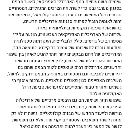
שינויים משמעותיים בנוף האדריכלי האפריקאי, כאשר מבנים
בסגנון מערבי נבנו כדי לשרת את הצרכים המנהליים, המסחריים
והדתיים של המתיישבים. בעידן הפוסט-קולוניאלי, החיפוש אחר
זהות לאומית הוביל לפיתוח סגנונות אדריכליים חדשים,
בהשראת השפעות מקומיות ובינלאומיות כאחד.
עלייתה של האדריכלות האפריקאית העכשווית, מונעת על ידי
מספר רב של גורמים, כולל גלובליזציה, התקדמות טכנולוגית
ומודעות גוברת לחשיבותו של עיצוב בר קיימא. כתוצאה מכך,
האדריכלים של היום מבקשים יותר ויותר להגיע לאיזון בין שימור
המורשת האדריכלית של היבשת, לבין אימוץ רעיונות חדשים
וחדשניים. אדריכלים רבים שואפים ליצור מבנים שהם גם
ידידותיים לסביבה וגם חסכוניים באנרגיה. מבנים ירוקים, למשל,
משלבים מאפיינים כגון פאנלים סולאריים, מערכות איסוף מי
גשמים ואוורור טבעי, המסייעים למזער את טביעת הרגל
האקולוגית שלהם.
שימוש חוזר ושימור, הם גם היבטים מרכזיים של אדריכלות
אפריקאית עכשווית, שכן אדריכלים פועלים לשחזור אתרי
מורשת ולייעוד מחדש של מבנים קולוניאליים. גישה זו לא רק
עוזרת לשמר משאבים היסטוריים יקרי ערך, אלא גם משמשת
לגשר על הפער בין העבר להווה ומדגימה את הפוטנציאל