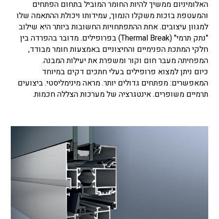
האלומיניום ממשיך להיות החומר המוביל בתחום הפתחים
והמעטפת בזכות משקלו הנמוך, עמידותו ויכולת ההתאמה שלו
למגוון עיצובים. אחת ההתפתחויות החשובות ביותר היא שילוב
"נתק תרמי" (Thermal Break) בפרופילים. מדובר בהפרדה בין
חלקי המתכת הפנימיים והחיצוניים באמצעות חומר מבודד,
המפחיתה מעבר חום וקור ומשפרת את יעילות המבנה.
כיום ניתן למצוא פרופילים בעלי חתכים דקים במיוחד
המאפשרים: מפתחים גדולים יותר. מראה מינימליסטי. ביצועים
תרמיים משופרים. אינטגרציה של מערכות הצללה חכמות.