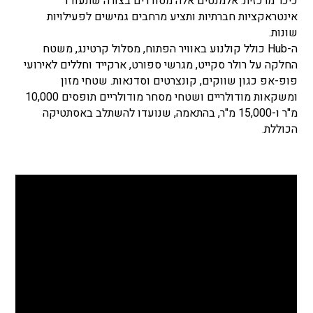
כיכר מרכזית. אלמנטים אלה מסודרים בצורה שתעודד
אינטראקציות חברתיות ותציע מרחבים גמישים לפעילויות
שונות.
ה-Hub כולל קולנוע באוויר הפתוח, מסלול קרטינג, משטח
החלקה על רולר סקייט, מגרשי ספורט, ארקייד וחללים לאירועי
פופ-אפ כגון שווקים, קונצרטים וסדנאות. שטחי מזון
ומשקאות מודולריים ושטחי מסחר מודולריים תופסים 10,000
מ"ר ו-15,000 מ"ר, בהתאמה, שנועדו להשתלב באסתטיקה
הכוללת.