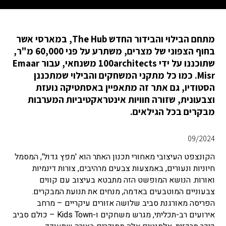
מתחם הבילוי והבידור החדש The Hub, במארסי אשר
בחוף הצפוני של מצרים, משתרע על פני 60,000 מ"ר,
שתוכננו על ידי 100architects משנחאי, עבור Emaar
Misr. כמו כל מתקני המשחקים והבילוי שמתכננן
הסטודיו, גם אתר זה מתאפיין באסתטיקה נועזת
וצבעונית, שזורה חוויות אינטראקטיביות המערבות
מבקרים בכל הגילאים.
09/2024
הקונצפט העיצובי מאחורי תכנון האתר הוא 'מפץ גדול', המסמל
חיוניות ונעורים, באמצעות צבעים מרהיבים, צורות דינמיות
ואורות. הנושא המופשט הזה מתבטא בעיצוב עם קווים
צבעוניים המוטבעים באדמה, מנחים את תנועת המבקרים.
הפריסה מאורגנת סביב שלושה אזורים עיקריים – מרחב
אירועים רב-תכליתי, מגרש משחקים ו-Kids Town – כולם סביב