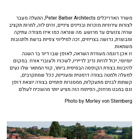
משרד האדריכלים Peter Barber Architects, התעלה מעבר
לצורות עירוניות מוכרות ובניינים ציניים, זהים לזה, למרות תקציב
שהיה צנועים עד מרושע. מה שנראה כמו איזו מצודה עתיקה
ומבוצרת, גדושה בצריחים, זכה למיליוני צפיות ברשת ולתגובות
משתאות.
זו אכן דוגמה מעוררת השראה, לאופן שבו דיור בר השגה
יומיומי, יכול להיות נדיב לדייריו, לשכניו ולעוברי אורח. במקום
להיבנות בצורת הקופסה הבסיסית ביותר, קווי המתאר שלו נעים
למעלה ולמטה בצורה דרמטית ומעניינת, ככל שמתקרבים,
קשתות לבנים מתעקלות, ממסגרות פתחים בצורה יוצאת דופן
וגם במבט מרחוק, הפיתוח הזה מציע יותר מהשכיח לעולם.
Photo by Morley von Sternberg