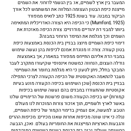
המעבר בין ארץ לשמיים, או: בין הגשמי לרוחני. את השמים
מייצגת כיפת הבטון העצומה המלווה את המשתמש לכל אורך
הביקור במבנה. עוד בשנת 1925 כתב לואיס ממפורד
(Mumford; 1925) כי הכיפה היא הצורה האדריכלית המתאימה
ביותר למבני דת יהודיים מודרניים: צורת הכיפה מאזכרת את
השמים וכך מגלמת את המימד הרוחני במבנה3.
דימוי כיפת השמיים מיוצג בבניין בית הכנסת באמצעות כיפת
בטון קעורה. צורה זו מנוגדת אמנם לכיפות בהן נעשה שימוש
במבני הדת אליהם התייחס ממפורד במאמרו, אך באמצעות
גודלה העצום, הנחווה כמשטח אינסופי שקיעורו מתקרב לעבר
המבקר בחלל, ניתן לטעון כי היא מגלמת בחומר את השמיימי.
מעבר להתאמה האקוסטית של הכיפה הקעורה לצרכי התפילה
בבניין בית הכנסת (שכן השימוש בכיפה הקעורה מונע בעיות
אקוסטיות שהתעוררו במבנים בהם נעשה שימוש בכיפות
קמורות) יש בכיפה הקעורה משום פרשנות של הדימויים שלנו
באשר לארץ ולשמיים, תוך אזכור צורות המוכרות לנו מעולם
הטבע. למעשה, אם נעמיק בדימוי הקמור של כיפת השמיים,
נגלה כי אינו שונה מכיפות אחרות שאנו מכירים: מכיפות ההרים
והגבעות הארציות המייצגות את החומריות בעולם. ואכן, הגבעה
החשופה שעליה נבנה בית הכנסת בשנות השישים המוקדמות,