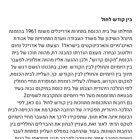
בין קודש לחול
תחילתו של בית הכנסת בתחרות אדריכלים משנת 1961 בהזמנת
מינהל השיכון של משרד העבודה וועדת התחרויות של אגודת
האינג'נירים והארכיטקטים בישראל1. הצעתו של אדריכל נחום
זולוטוב נבחרה. מעצם הגדרתו כמבנה דת, מהווה תוכו של בית
הכנסת "מקום קדוש", ולכן ההגעה אליו מהווה אנלוגיה למעבר
בין היומיום והחולין לבין הקודש. ואכן, בתכנונו הושם דגש על
תיווך בין היומיום והחולין לבין הקודש. כך, העלייה לבית הכנסת,
למקום הקדוש, משולה לעלייה רוחנית המופרדת מחיי החולין.
לפי ההלכה היהודית הצבתו של בית כנסת במיקום גבוה בעיר
מבטאת התרוממות מעל חיי היומיום והתקרבות לשמים2.
גם רחבות ההתכנסות מתווכות בין קודש לחול. גם כאן, לפי
ההלכה היהודית, תפקידה של הרחבה המקדמת את הכניסה לבית
הכנסת אינה אלא תווך, שתפקידו לרכך את המעבר מחיי היומיום
לטקס הדתי. לאור זאת, מעניין לבחון את ההבדלים החלליים בין
הרחבות השונות: בעוד שהרחבה במפלס העליון נפתחת לעבר
השטח הסובב אותה ומעניקה למבקר מבט פנוראמי על הנוף