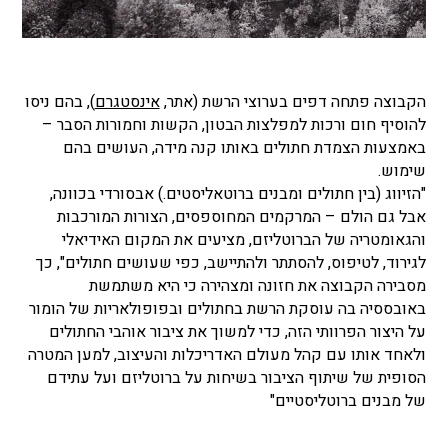
הקבוצה פתחה דפים בערוצי הרשת (אתר,
אינסטגרם
), בהם ניסו
להוסיף חום ורכות למפלצות הבטון, הקשות וחמורות הסבר –
באמצעות הצמדת חתולים באותו קנה מידה, העושים בהם
שימוש.
"הזיווג (בין חתולים ומבנים ברוטאליסטים.) אבסורדי בכוונה,
אבל גם הולם – המרקמים המחוספסים, הצורות המורכבות
והגאומטריה של הברוטליזם, מציעים את המקום האידיאלי
לגירוד, לטיפוס, להסתתר ולהתיישב, כפי שעושים חתולים", כך
מסבירה הקבוצה את חזונה ומצהירה כי היא משתמשת
באובססיה בה עוסקת הרשת בחתולים ובפופולאריות של הומור
על היצור הפרוותי הזה, כדי למשוך את ציבור אוהבי החתולים
ולאחד אותו עם קהל מעולם האדריכלות והעיצוב, למען המטרה
הסופית של שיתוף הציבור בשיחות על ברוטליזם ועל עתידם
של מבנים ברוטליסטיים"