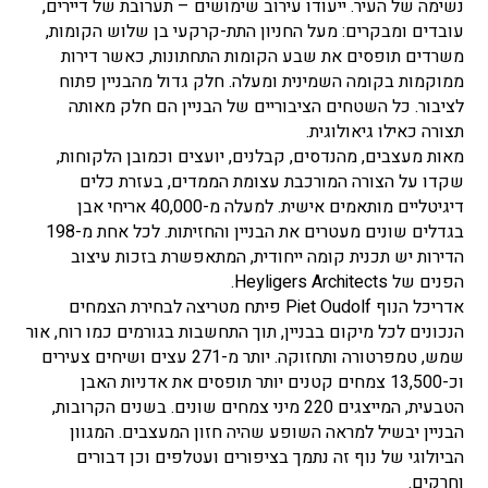
נשימה של העיר. ייעודו עירוב שימושים – תערובת של דיירים,
עובדים ומבקרים: מעל החניון התת-קרקעי בן שלוש הקומות,
משרדים תופסים את שבע הקומות התחתונות, כאשר דירות
ממוקמות בקומה השמינית ומעלה. חלק גדול מהבניין פתוח
לציבור. כל השטחים הציבוריים של הבניין הם חלק מאותה
תצורה כאילו גיאולוגית.
מאות מעצבים, מהנדסים, קבלנים, יועצים וכמובן הלקוחות,
שקדו על הצורה המורכבת עצומת הממדים, בעזרת כלים
דיגיטליים מותאמים אישית. למעלה מ-40,000 אריחי אבן
בגדלים שונים מעטרים את הבניין והחזיתות. לכל אחת מ-198
הדירות יש תכנית קומה ייחודית, המתאפשרת בזכות עיצוב
הפנים של Heyligers Architects.
אדריכל הנוף Piet Oudolf פיתח מטריצה ​​לבחירת הצמחים
הנכונים לכל מיקום בבניין, תוך התחשבות בגורמים כמו רוח, אור
שמש, טמפרטורה ותחזוקה. יותר מ-271 עצים ושיחים צעירים
וכ-13,500 צמחים קטנים יותר תופסים את אדניות האבן
הטבעית, המייצגים 220 מיני צמחים שונים. בשנים הקרובות,
הבניין יבשיל למראה השופע שהיה חזון המעצבים. המגוון
הביולוגי של נוף זה נתמך בציפורים ועטלפים וכן דבורים
וחרקים.