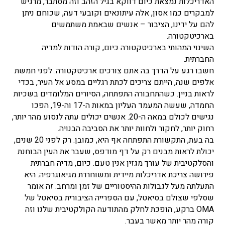
האדריכלות נמצאת כיום דווקא בגיל הזהב וזה מסתבר, מרגיש
למבקרים כמו אסון, אלה עיתונאים וקובעי דעה, שכוחם ניתן
להם על ידינו, הציבור – אנשים שבאמת משתמשים
בארכיטקטורה.
השינוי המהותי בארכיטקטורה כיום, קורה הודות למדיה
החברתית.
חשבו רגע על הדרך בה אתם צורכים ארכיטקטורה. לפני חמשת
אלפים שנה, הייתם צריכים לכתת רגליים במסע אל העיר, בכדי
לראות בניין. כשהתחבורה התפתחה, הסיורים המלומדים בשכיות
החמדה, שעשה המעמד העליון במאות ה-17 וה-19, הפכו
נגישים לכולם במאה ה-20. אנשים יכולים עתה לנסוע מהר יותר,
רחוק יותר, לחקור ולחוות יותר את הסביבה הבנויה.
בה בעת, התקשורת התפתחה אף היא, כמובן. רק לפני 20 שנים,
יכולת לראות מבנים רק על דף מודפס, שעבר את העין הבוחנת
והסלקטיבית של עורך מגזין אנין טעם. כיום, מדיה חברתית
פירושה צריכת אדריכלות מיידית ומשוחררת מגיאוגרפיה. היא
התעלתה מעל לגבולות ההיסטוריים של זמן ומרחב. זה אומר
שסלפי שצולם בסיאטל, עם הספרייה הציבורית בסיאטל של
OMA ברקע, הופכת לחלק מהתודעה הקולקטיבית שלנו וזה
קורה מהר יותר מאשר בעבר.