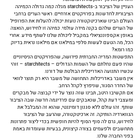
העניין של הציבור ב-starchitects מגלה כמה גדולה הכמיהה
הציבורית לחדשנות בפרויקטים אזרחיים. ראשי הערים ברחבי
העולם הבינו שארכיטקטורה נועזת יכולה להעלות את הפרופיל
של הערים שלהם בקנה מידה עולמי. כמיהה זו לחידוש, הואצה
באופן אקספוננציאלי במקביל ליכולת שלנו לשתף מידע. אחרי
הכל, מה הטעם לעשות סלפי במילאנו אם מילאנו נראית בדיוק
כמו רומא?
התפשטות המדיה החברתית פירושה, שהפרויקטים הניסיוניים
שהיו פעם נחלתם של השמות הגדולים – starchitects – זוהי
עכשיו התנועה האדריכלית הבולטת של דורנו.
אין משבר באדריכלות. התחושה של משבר היא רק תוצר לוואי
של החדר הסגור, שניפרץ לקהל הרחב.
אם תקשיבו היטב, תבינו שזה נוצר על ידי קבוצה של מבקרים
ומעצבי דעת קהל, שנאבקים עם פרדיגמה חדשה שבה הציבור
שותף. זהו עולם ללא סגנון דומיננטי, שהוא זה המבלבל את
הגווארדיה הותיקה. זה ארכיטקטורה, שהרעב של הציבור
לחידוש, גרם לה סוף הסוף להיות חופשית בכדי ליצור פתרונות
מתחשבים ולפעמים בצורה קיצונית, בבעיות שעומדות באמת
בפני החברה שלנו.