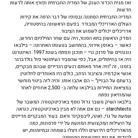
ואז מגיח הכדור הענק של המדיה החברתית ופורץ אותה לדעות
חדשות.
המדיה החברתית הסתננה ובסופו של דבר הרסה את קירות
העולם האדריכלי המבודד. בפעם הראשונה בהיסטוריה,
אדריכלים יכולים לשמוע את הציבור.
הסדק הראשון בתא הסגור, היה עם שחר המילניום החדש,
כאשר – באופן אירוני, בהתחשב בטענתו האחרונה – בילבאו
גוגנהיים של פרנק גרי – תוכנן ונפתח בשנת 1997. האינטרנט
היה אז בחיתולים, אבל, כפי שהסביר העיתונאי פול גולדברגר
בזמנו , זה "היה אחד מאותם רגעים הנדירים שבהם מבקרים,
אנשי אקדמיה והציבור הרחב, כולם היו מאוחדים לחלוטין
בדעתם על הבניין" – הם אהבו אותו. והיה לזה ביטוי מוחשי
במציאות: התיירות בבילבאו עלתה ב- 2,500 אחוזים לאחר
שהמוזיאון נפתח.
בילבאו השיק משבר גדול נוסף בארכיטקטורה: המשבר של
starchitects – גם אם אתה לא מבין בארכיטקטורה, כנראה
שמעת על גרי, זאהה, ליבסקינד וראם. בעוד המבקרים מדיינים
על היעילות המקצועית המונעת על ידי פרסונות, כמה
מהאדריכלים הידועים הללו ניצלו בשמחה ובמיומנות, יש
להודות, את נוף התקשורת המשתנה.