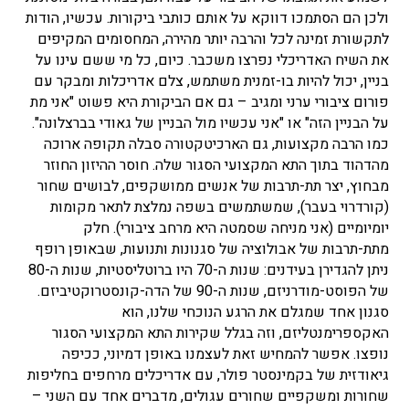
ולכן הם הסתמכו דווקא על אותם כותבי ביקורות. עכשיו, הודות
לתקשורת זמינה לכל והרבה יותר מהירה, המחסומים המקיפים
את השיח האדריכלי נפרצו משכבר. כיום, כל מי ששם עינו על
בניין, יכול להיות בו-זמנית משתמש, צלם אדריכלות ומבקר עם
פורום ציבורי ערני ומגיב – גם אם הביקורת היא פשוט "אני מת
על הבניין הזה" או "אני עכשיו מול הבניין של גאודי בברצלונה".
כמו הרבה מקצועות, גם הארכיטקטורה סבלה תקופה ארוכה
מהדהוד בתוך התא המקצועי הסגור שלה. חוסר ההיזון החוזר
מבחוץ, יצר תת-תרבות של אנשים ממושקפים, לבושים שחור
(קורדרוי בעבר), שמשתמשים בשפה נמלצת לתאר מקומות
יומיומיים (אני מניחה שסמטה היא מרחב ציבורי). חלק
מתת-תרבות של אבולוציה של סגנונות ותנועות, שבאופן רופף
ניתן להגדירן בעידנים: שנות ה-70 היו ברוטליסטיות, שנות ה-80
של הפוסט-מודרניזם, שנות ה-90 של הדה-קונסטרוקטיביזם.
סגנון אחד שמגלם את הרגע הנוכחי שלנו, הוא
האקספרימנטליזם, וזה בגלל שקירות התא המקצועי הסגור
נופצו. אפשר להמחיש זאת לעצמנו באופן דמיוני, ככיפה
גיאודזית של בקמינסטר פולר, עם אדריכלים מרחפים בחליפות
שחורות ומשקפיים שחורים עגולים, מדברים אחד עם השני –