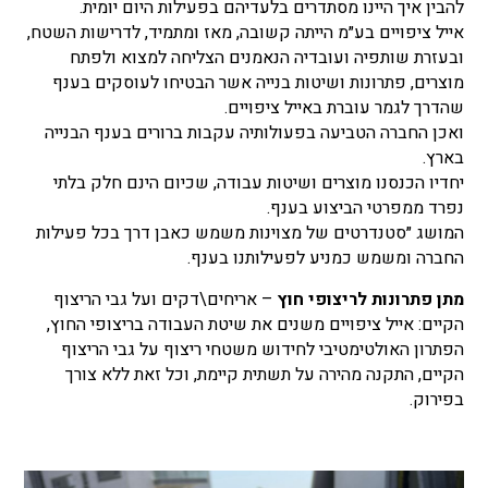
להבין איך היינו מסתדרים בלעדיהם בפעילות היום יומית.
אייל ציפויים בע״מ הייתה קשובה, מאז ומתמיד, לדרישות השטח,
ובעזרת שותפיה ועובדיה הנאמנים הצליחה למצוא ולפתח
מוצרים, פתרונות ושיטות בנייה אשר הבטיחו לעוסקים בענף
שהדרך לגמר עוברת באייל ציפויים.
ואכן החברה הטביעה בפעולותיה עקבות ברורים בענף הבנייה
בארץ.
יחדיו הכנסנו מוצרים ושיטות עבודה, שכיום הינם חלק בלתי
נפרד ממפרטי הביצוע בענף.
המושג ״סטנדרטים של מצוינות משמש כאבן דרך בכל פעילות
החברה ומשמש כמניע לפעילותנו בענף.
מתן פתרונות לריצופי חוץ
– אריחים\דקים ועל גבי הריצוף
הקיים: אייל ציפויים משנים את שיטת העבודה בריצופי החוץ,
הפתרון האולטימטיבי לחידוש משטחי ריצוף על גבי הריצוף
הקיים, התקנה מהירה על תשתית קיימת, וכל זאת ללא צורך
בפירוק.