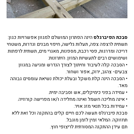
סבכת הפיברגלס
הינה הפתרון המושלם למגוון אפשרויות כגון:
תשתית לרצפה צפה, תעלות גלישה, חיפוי מבנים וגדרות, משטחי
דריכה ומדרגות, פסי רכבת, מספנות, מאגרי מים, תשתית לרפתות
ושימושים רבים לתעשיות המזון. היתרונות:
• הסבכה קלה לעיבוד וחיתוך לצורך הנדרש ומגיעה במגוון
צבעים- צהוב, ירוק, אפור ושחור.
• ‎הסבכה הינה קלת משקל ובעלת יכולת נשיאת עומסים גבוהה
מאד.
• ‎עמידה בפני כימיקלים, אש וסביבה ימית.
• אינה מוליכה חשמל ואינה מחלידה ו/או מפרישה קורוזיה.
• עמידות בכל תנאי מזג אויר.
סבכת פיברגלס תעשה לכם חיים קלים בהתקנה וכל זאת ללא
תחזוקה. המלאי זמין לזמן מוגבל.
תם עידן ההתקנה המסורתית לריצופי חוץ.