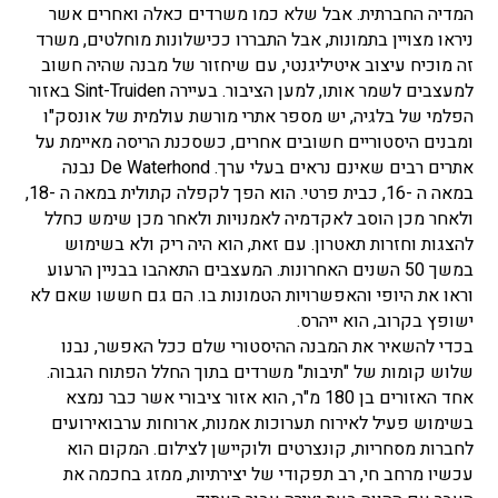
המדיה החברתית. אבל שלא כמו משרדים כאלה ואחרים אשר
ניראו מצויין בתמונות, אבל התבררו ככישלונות מוחלטים, משרד
זה מוכיח עיצוב איטיליגנטי, עם שיחזור של מבנה שהיה חשוב
למעצבים לשמר אותו, למען הציבור. בעיירה Sint-Truiden באזור
הפלמי של בלגיה, יש מספר אתרי מורשת עולמית של אונסק"ו
ומבנים היסטוריים חשובים אחרים, כשסכנת הריסה מאיימת על
אתרים רבים שאינם נראים בעלי ערך. De Waterhond נבנה
במאה ה -16, כבית פרטי. הוא הפך לקפלה קתולית במאה ה -18,
ולאחר מכן הוסב לאקדמיה לאמנויות ולאחר מכן שימש כחלל
להצגות וחזרות תאטרון. עם זאת, הוא היה ריק ולא בשימוש
במשך 50 השנים האחרונות. המעצבים התאהבו בבניין הרעוע
וראו את היופי והאפשרויות הטמונות בו. הם גם חששו שאם לא
ישופץ בקרוב, הוא ייהרס.
בכדי להשאיר את המבנה ההיסטורי שלם ככל האפשר, נבנו
שלוש קומות של "תיבות" משרדים בתוך החלל הפתוח הגבוה.
אחד האזורים בן 180 מ"ר, הוא אזור ציבורי אשר כבר נמצא
בשימוש פעיל לאירוח תערוכות אמנות, ארוחות ערבואירועים
לחברות מסחריות, קונצרטים ולוקיישן לצילום. המקום הוא
עכשיו מרחב חי, רב תפקודי של יצירתיות, ממזג בחכמה את