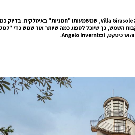
באיטליה, ליד ורונה, ניצב בית בצורת L בשם החיבה Villa Girasole, שמשמעותו "חמניות" באיטלקית. 
בות השמש, כך שיוכל לספוג כמה שיותר אור שמש כדי "למ
Angelo Inverni.