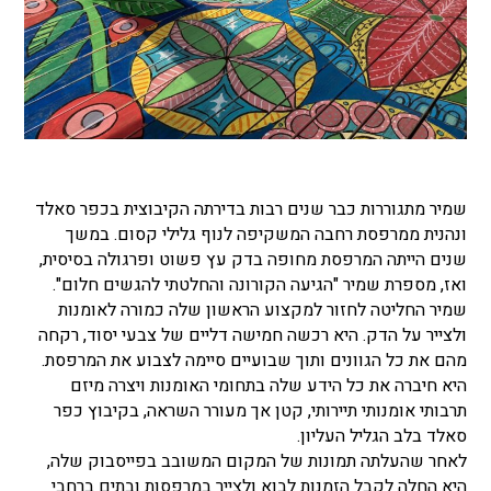
שמיר מתגוררות כבר שנים רבות בדירתה הקיבוצית בכפר סאלד
ונהנית ממרפסת רחבה המשקיפה לנוף גלילי קסום. במשך
שנים הייתה המרפסת מחופה בדק עץ פשוט ופרגולה בסיסית,
ואז, מספרת שמיר "הגיעה הקורונה והחלטתי להגשים חלום".
שמיר החליטה לחזור למקצוע הראשון שלה כמורה לאומנות
ולצייר על הדק. היא רכשה חמישה דליים של צבעי יסוד, רקחה
מהם את כל הגוונים ותוך שבועיים סיימה לצבוע את המרפסת.
היא חיברה את כל הידע שלה בתחומי האומנות ויצרה מיזם
תרבותי אומנותי תיירותי, קטן אך מעורר השראה, בקיבוץ כפר
סאלד בלב הגליל העליון.
לאחר שהעלתה תמונות של המקום המשובב בפייסבוק שלה,
היא החלה לקבל הזמנות לבוא ולצייר במרפסות ובתים ברחבי