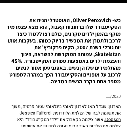
כש- Oliver Percovich, האוסטרלי הניח את
הסקייטבורד שלו ברחובות קאבול, הוא מצא עצמו מיד
מוקף בהמון ילדים סקרנים, כולם רצו ללמוד כיצד
לרכב ולתמרן את המכשיר בדיוק כמוהו. בעקבות אותו
יום גורלי בשנת 2007, הקים פרקוביץ' את
Skateistan, עמותה המוקדשת להשראה, חינוך
והעצמת ילדים באמצעות ספורט הסקייטבורד. 45%
מהתלמידים שלו הן נשים. באפגניסטן אסור לנשים
לרכוב על אופניים והסקייטבורד הפך במהרה לספורט
מספר אחת בקרב הנשים במדינה.
11/2020
הארגון, שגדל מאז לארגון לאומי בינלאומי עטור פרסים, משך
את תשומת לבה של הצלמת הלונדונית
Jessica Fulford-
Dobson
, אשר צילמה בקאבול את "ילדי הסקייטבורד". היא
צילמה את הילדות באור טבעי ועזרה לחשוף את אישיותן