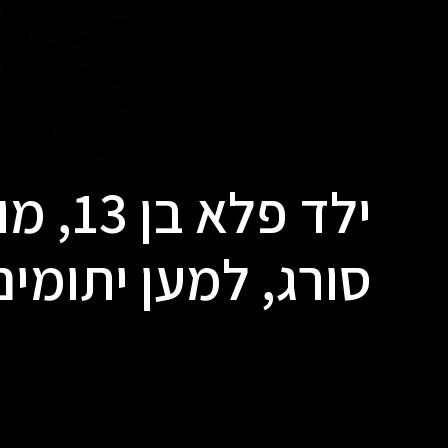
ילד פל
סורג, למען יתומים