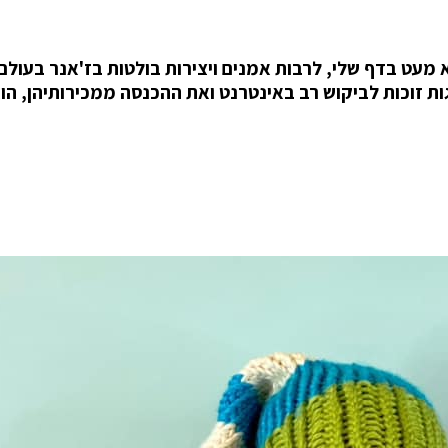
 מעט בדף שלי, לרבות אמנים ויצירות בולטות בז'אנר בעולם
ילד בן 13, שיצירותיו בסרוגות זוכות לביקוש רב באינטרנט ואת ההכנסה ממכירותיהן,