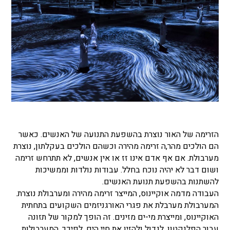
הזרימה של האור נוצרת בהשפעת התנועה של האנשים. כאשר
הם הולכים מהר,ה זרימה מהירה וכשהם הולכים בעקלתון, נוצרת
מערבולת. אם אף אדם אינו זז או אין אנשים, לא תתרחש זרימה
ושום דבר לא יהיה נוכח בחלל. עבודות נולדות וממשיכות
להשתנות בהשפעת תנועת האנשים.
העבודה מדמה אוקיינוס, המייצר זרימה מהירה ומערבולת נוצרת.
המערבולת מערבלת את פגרי האורגניזמים השקועים בתחתית
האוקיינוס, ומייצרת מי-ים מזינים. זה הופך למקור של תזונה
עבור הפלנקטון, לגדול ולהזין את חיי הים. לפיכך, המערבולות