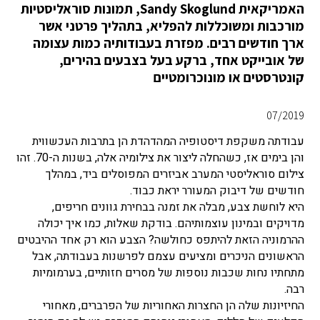
האמריקאית Sandy Skoglund, תמונות סוראליסטיות
מורכבות ומשוכללות להפליא, בתהליך פרטני אשר
ארך חודשים רבים. מפזרת בעבודותיה כמות עצומה
של אובייקט אחד, ברקע בעל בצבעים בהירים,
קונטרסטים או מונוכרומטיים
07/2019
עבודתה משקפת דיסטופיה המהדהדת הן בתרבות העכשווית
והן בימים אז, כשהחלה ליצור את צילומיה אלה, בשנות ה-70. זהו
צילום סוראליסטי המערב אביזרים המפוסלים ביד, במהלך
חודשים של דיבוק המעורר יראת כבוד.
היא לוחשת צבע, מבלה את זמנה בבחירת גוונים חריפים,
מדויקים ובמינון עוצמותיהם. בודקת שאלות, כמו איך יכולה
ההרמוניה הזאת להיתפס כחולשה? הצבע הוא רק אחד ההיבטים
הראשונים הניכרים ומציעים עצמם לפרשנות בעבודתה, אבל
מתחתיו נחות שכבות נוספות של מסרים חזותיים, בערמומיות
רבה.
החיזיונות שלה הן החצרות האחוריות של הפרברים, מאחורי