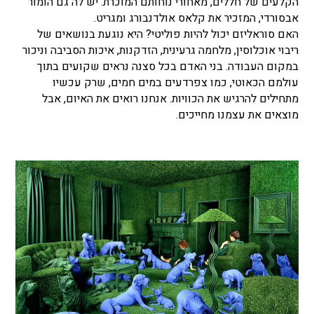
הקלעים של חללים, מאחורי נוחותם המוכרת. יש לה גם הומור
אבסורדי, המזכיר את קלאס אולדנבורג ומגריט.
האם סוראליזם יכול להיות פוליטי? היא נוגעת בנושאים של
ריבוי אוכלוסין, מלחמה גרעינית, הזדקנות, איכות הסביבה וניכור
במקום העבודה. בני האדם בכל סצנה נראים שקועים בתוך
עולמם הכאוטי, כמו צפרדעים במים חמים, שרק עכשיו
מתחילים להרגיש את הכוויות. אנחנו רואים את האיום, אבל
מוצאים את עצמנו מחייכים.