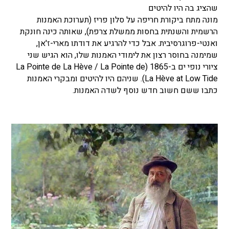
שהציג בה היו להיטים
מונה מתח ביקורת חריפה על סלון פריז (תערוכת האמנות
הרשמית והשנתית בחסות ממשלת צרפת), שאותה כינה חונקת
ואנטי-פרוגרסיבית. אבל כדי להרגיע את דודתו מארי-ז'אן,
שמימנה בחוסר רצון את לימודי האמנות שלו, הוא הגיש שני
ציורי נופי ים ב-1865 (La Pointe de La Hève / La Pointe de
La Hève at Low Tide). שניהם היו להיטים ומבקרי האמנות
כתבו ששם חשוב חדש נוסף לשדה האמנות.