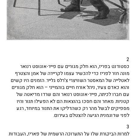
2
כסטודנט בפריז, הוא חלק מגורים עם פייר-אוגוסט רנואר
מונה חזר לפריז כדי להכשיר עצמו לקריירה של אמן והצטרף
לאטלייה של המאסטר השוויצרי צ'רלס גלייר. הזמנים היו קשים
והוא כאדם צעיר, ניהל אורח חיים בוהמייני – הוא חלק מגורים
עם חברו לכיתה, פייר-אוגוסט רנואר והם שרדו מדיאטה של ​​
קטניות. מאחר והם חסכו בהוצאות הם לא הפעילו תנור והיו
מספיקים לבשל מהר רק כשהדליקו את התנור במיוחד, רגע
לפני שדוגמנית הגיעה להצטלם בעירום.
3
למרות הביקורת שלו על התערוכה הרשמית של פאריז, העבודות