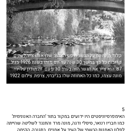
קלוד מונה נח על הגשר היפני האהוב שלו אותו צייר לעתים
קרובות כל כך במשך 30 שנה עד יום מותו בשנת 1926 בגיל
87. הוא צייר את הגשר הזה בערך 30 פעם. זה תוכנן על ידי
מונה עצמו, כמו כל האחוזה שלו בג'יברני, צרפת. צילום 1922
5
האימפרסיוניסטים היו ידועים במקור בתור 'החברה האנונימית'
כמו חבריו רנואר, סיסלי ודגה, מונה מרד והתנגד לשליטה שהייתה
לסלון האמנות הרשמי של העיר על אמנים. בתגובה, הקימה