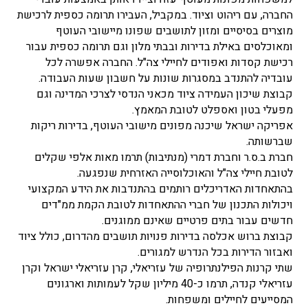
החברה, עם ריהוט וציוד. במקביל, העבירו תרומה כספית לרכישת
מוצרים בסיסיים ומזון לתושבים שפונו מיישובי העוטף
ומאוכלסים באילת בדירות ובבתי מלון וגם תרומה כספית עבור
רכישת קסדות ואפודים לחיילי צה"ל. החברה אפשרה לכל
עובדיה להתנדב במסגרות שונות על חשבון שעות העבודה.
קבוצת שיכון העמידה ציוד מכאני הנדסי לצרכי המדינה וגם
מפעלי בטון ואספלט לטובת המאמץ.
אפריקה ישראל שיכנה מפונים מישובי העוטף, בדירות ריקות
שברשותה.
חברת ב.ס.ר וחברת דמרי (מנתיבות) תרמו מאות אלפי שקלים
לטובת חיילי צה"ל והאוכלוסייה האזרחית שנפגעה.
בהתאחדות האדריכלים רותמים בהתנדבות את הידע המקצועי
ויכולות התכנון של חברי ההתאחדות לטובת הקמת ממ"דים
חדשים עבור בתים פרטיים שאינם ממוגנים.
קבוצת ברוש אכלסה בדירות פנויות תושבים מהדרום, כולל ציוד
ואבזור הדירות בכל הנדרש למגורים.
שתי קרנות הפילנתרופיה של עזריאלי, קרן עזריאלי ישראל וקרן
עזריאלי קנדה, תרמו כ-40 מיליון שקל לעמותות וארגונים
המסייעים לחיילים ומשפחות.