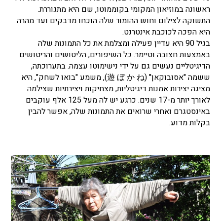
ראשונה במוזיאון המקומי בקוממוטו, שם היא מתגוררת.
התשוקה לצילום וחוש ההומור שלה הוכחו מדבקים ועד מהרה
היא הפכה לכוכבת אינטרנט.
בגיל 90 היא עדיין פעילה ומצלמת את כל התמונות שלה
באמצעות חצובה וטיימר. כל השיפורים, הליטושים והריטושים
הדיגיטליים נעשים גם על ידי נישימוטו עצמה. בתערוכתה,
ששמה "אסובוקאן" (遊 ぼ か ね), משמע "בואו לשחק", היא
מציגה יצירות אמנות דיגיטליות, מצחיקות ויצירתיות שצילמה
לאורך יותר מ-17 שנים. כרגע יש לה מעל 125 אלף עוקבים
באינסטגרם ואחרי שרואים את התמונות שלה, אפשר להבין
בקלות מדוע.