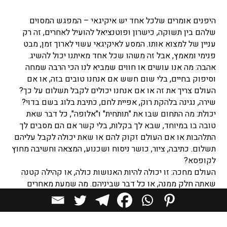
היפנים אומרים שלכל אחד יש איקיגאי – המפגש המסוים
שלהם בין תשוקה, כישרון ופוטנציאל להועיל לאחרים, זה רק
עניין של למצוא אותו. המסע לאיקיגאי עשוי לארוך זמן, מבט
פנימי ומאמץ, אבל זה משהו שכל אחד מאיתנו יכול להשיג.
אהבה: מה אנו עושים או חווים שמביא לנו הכי הרבה שמחה
וסיפוק בחיים, בלי שום חשש אם אנחנו טובים בזה, או אם
העולם צריך את זה או אם אנחנו יכולים לקבל תשלום על כך?
שירה, נגינה בלהקת רוק, אפיית לחם, כתיבת בלוג בשם בדוי?
יכולת: מה התחום שבו את "תותחית" ו"אלופה", כל דבר שאת
טובה בו במיוחד, שבא לך בקלות, בלי קשר אם הם מסבים לך
התלהבות או אם העולם זקוק להם או שאת יכולה לקבל עליהם
תשלום. כתיבה, ציור, כושר ניסוח ושכנוע, המצאה וחשיבה מחוץ
לקופסא?
העולם מחכה: זו יכולה להיות האנושות כולה, או קהילה קטנה
שאתה חלק ממנה, או כל דבר שביניהם. מה שמעת מאחרים
שהם צריכים: חברה שתפיג בדידות, הגנה על בעלי חיים, סיוע
לניצולי שואה, שורדות זנות?
בצומת של מה שאת אוהבת ומה שאת טובה בו נמצאת התשוקה