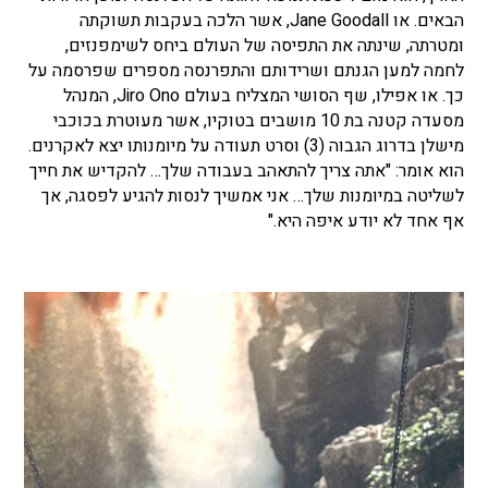
הבאים. או Jane Goodall, אשר הלכה בעקבות תשוקתה
ומטרתה, שינתה את התפיסה של העולם ביחס לשימפנזים,
לחמה למען הגנתם ושרידותם והתפרנסה מספרים שפרסמה על
כך. או אפילו, שף הסושי המצליח בעולם Jiro Ono, המנהל
מסעדה קטנה בת 10 מושבים בטוקיו, אשר מעוטרת בכוכבי
מישלן בדרוג הגבוה (3) וסרט תעודה על מיומנותו יצא לאקרנים.
הוא אומר: "אתה צריך להתאהב בעבודה שלך… להקדיש את חייך
לשליטה במיומנות שלך… אני אמשיך לנסות להגיע לפסגה, אך
אף אחד לא יודע איפה היא."