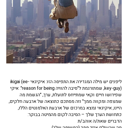
ליפנים יש מילה המגדירה את התפיסה הזו: איקיגאי ikigai (ee-
key-guy), שמתורגמת ל"סיבה להוויה reason for being". איקי
שפירושו חיים וקאי שמתייחס לתועלת, ערך, "הגשמת מה
שמצפה ומקווה ממך" וזה מסתכם כתוצאה של ארבעה חלקים,
היינו, איקיגאי נמצא במרכזם של ארבעת האלמנטים הללו,
כתחושת הערך שלך – הסיבה לקום מהמיטה בבוקר:
הדברים שאת/ה אוהב/ת
מה שהעולם צריך ממך (המשימה שלך)