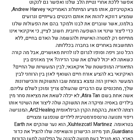
אפשר ללכת אחרי נטיית הלב שלנו ואפשר גם לנקוט
באקטיביזם, אותו מציע המיתולוג האמריקאי Andrew Harvey,
שמציע דווקא לזהות את אותם היבטים בעייתיים וגרועים
בולמנו, אשר שוברים את לבנו ולמקד בהם את הפעולות שלנו
כדי ליצור שינוי או השפעה חיובית. חשוב לציין, כי איקיגאי אינו
מתייחס רק למטרה האישית ולהגשמה של האדם בחיים, ללא
התחשבות באחרים או בחברה בכללותה.
הכל טוב ויפה וסופו לגרום לנו להיות מאושרים, אבל מה קורה
כשאתה לא יכול לשלם את שכר הדירה? איך מאזנים בין
התיאוריה המופשטת של איקאגאי, לבין המעשיות של החיים?
האיקיגאי בא להציע אורח חיים השואף לאזן בין הרוחני לבין
המעשי. האיזון הזה נמצא בצומת שבו התשוקות והכישרונות
שלך, מתכנסים עם הדברים שהעולם צריך ומוכן לשלם עליהם.
אשה אחת בשם Atira Tan, לא יכלה לשאת את מציאות סחר מין
בילדים באסיה ומיקדה את התשוקה שלה ליצור את השינוי אותו
רצתה לראות, בהקמת הקרן הבינלאומית Art2Healing, המנגישה
ריפוי ותנועה טרנספורמטיבית לילדים שנפגעו ומצויים
בטראומה. Xiuhtezcatl Martinez, הוא נער שהקים את Earth
Guardians, תוך מיזוג הכישרון והשאיפה שלו להציל את כדור
הארץ, הוא מוביל כעת תנועה להגנה על הפלנטה למען הדורות