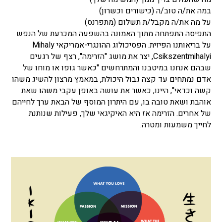
במה את/ה טוב/ה (כישורים וכשרון)
על מה את/ה מקבל/ת תשלום (מתפרנס)
התפיסה התפתחה מתוך האמונה בהשפעה המכרעת של הנפש
על בריאותנו הפיזית. הפסיכולוג ההונגרי-אמריקאי Mihaly
Csikszentmihalyi, יצר את מושג "הזרימה", רצף של רגעים
שבהם אנחנו במיטבנו והמתרחשים "כאשר גופו או מוחו של
אדם נמתחים עד קצה גבול היכולת, במאמץ מרצון להשיג משהו
קשה וכדאי", היינו, כאשר את עושה באופן עקבי משהו שאת
אוהבת ושאת טובה בו, עם היתרון המוסף של הבאת ערך לחייהם
של אחרים. הזרימה אז היא האיקיגאי שלך, פעילות שנותנת
לחייך משמעות ומטרה.