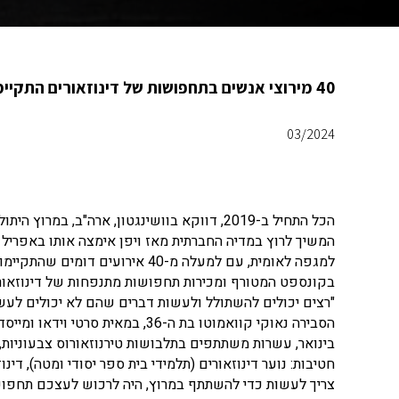
40 מירוצי אנשים בתחפושות של דינוזאורים התקיימו בשנים האחרונות ברחבי יפן.
03/2024
הכל התחיל ב-2019, דווקא בוושינגטון, ארה"
למגפה לאומית, עם למעלה מ-40 אי
בקונספט המטורף ומכירות תחפושות מתנפחות של דינוזאורים
"רצים יכולים להשתולל ולעשות דברים שהם לא יכולים לעשות
הסבירה נאוקי קוואמוטו בת ה-36, במאית סרטי וידאו ומייסדת מרוץ Tyrannosaurus Race Daisen.
בינואר, עשרות משתתפים בתלבושות טירנוזאורוס צבעוניות,
חטיבות: נוער דינוזאורים (תלמידי בית ספר יסודי ומטה), דינו
צריך לעשות כדי להשתתף במרוץ, היה לרכוש לעצכם תחפושת T-Rex (זמינה בצבעים שונים באינטרנט) ולהירשם ל