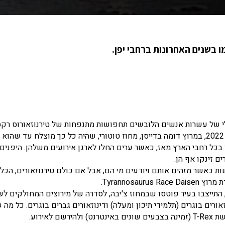
ב, במרוץ היתולי של עשרות אנשים הלובשים תחפושות מתנפחות של טירנוזאורוס רק
המשיך לרוץ במדיה החברתית מאז ויפן אימצה אותו באפריל 2022, במרוץ דומה בדייסן, מחוז טוטורי, שהיה כל כך מוצלח עד ש
רועים דומים שהתקיימו בכל רחבי הארץ מאז, כאשר ערים החלו לארגן אירועים משלהן. היפנ
 זינקו אף הן.
 כאשר מזהים אותם ויודעים מי הם, אבל אם כולם טירנוזאורים, הכל מ
 התייצבו בעיר פוטסו שבמחוז צ'יבה, לסדרה של מירוצים המחולקים ל
זאורים בוגרים (תלמידי תיכון ומעלה) ודינוזאורים גברים בוגרים. כל מה 
אירוע.