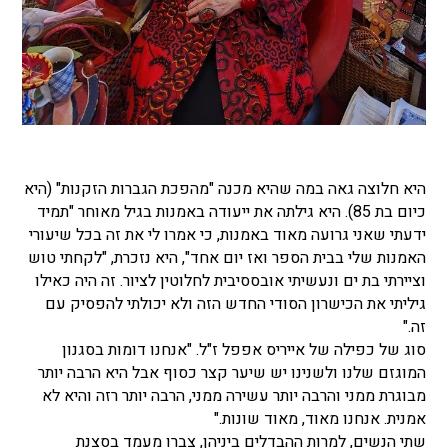
היא חלוצה גאה במה שהיא מכנה "מהפכת הגברות הזקנות" (היא
כיום בת 85). היא גילתה את ייעודה באמנות בגיל מאוחר "תמיד
ידעתי שאני גרועה מאוד באמנות, כי אמרו לי את זה בכל שיעורי
האמנות שלי בבית הספר ואז יום אחד", היא נזכרת, "לקחתי טוש
וציירתי בת ים ונעשיתי אובססיבית לחלוטין לציור. זה היה כאילו
גיליתי את הכישרון הסודי החדש הזה ולא יכולתי להפסיק עם
זה."
סוג של כפילה של אייריס אפפל ז"ל. "אנחנו דומות בסגנון
המוגזם שלנו ולשנינו יש שיער קצר כסוף אבל היא הרבה יותר
מבוגרת ממני והרבה יותר עשירה ממני, הרבה יותר רזה והיא לא
אמנית. אנחנו מאוד, מאוד שונות."
שתי הנשים, למרות ההבדלים ביניהן, צברו מעמד בסצנת