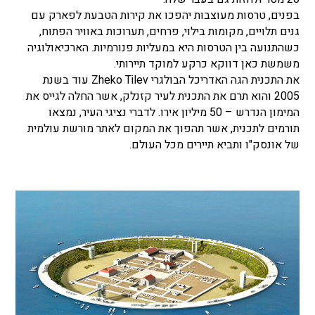
בפנים, טרסות מעוצבות יהפכו את קירות הטבעת לפארק עם
גנים תלויים, מקומות בילוי, פרחים, תערוכות באוויר הפתוח,
כשהתנועה בין הטרסות היא במעליות פנורמיות. הארכיאולוגיה
משמשת כאן דווקא כרקע למוקד תיירותי.
את התכנית הגה האדריכל הבולגרי Zheko Tilev עוד בשנת
2005 והוא תרם את התכנית לעיר קזנלק, אשר החלה לגייס את
המימון הנדרש – 50 מיליון אירו. לדברי נציגי העיר, נמצאו
תורמים לתכנית, אשר תהפוך את המקום לאתר מורשת עולמית
של אונסק"ו ותביא תיירים מכל העולם.