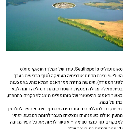
סאוטופוליס Seuthopolis, עירו של המלך התראקי סות'ס
השלישי ובירת מדינת אודריסיה העתיקה (סוף הרביעית בערך
לפני הספירה), תימשה בחזרה ממי האגם המלאכותי, באמצעות
בניית סוללה עגולה וענקית. השטח שבתוך הסוללה דומה לבאר,
כאשר האפוס ההיסטורי של סותופוליס מוצג למבקרים בתחתית,
כמו על במה.
כשיתקרבו לסוללת הטבעת בסירה מהחוף, תיחבא העיר לחלוטין
מהעין. אולם כשמגיעים ומציצים מעבר לחומת הטבעת, ימתין
למבקרים נוף עוצר נשימה – אפשר לראות את כל העיר מגובה
20 מטר ולחזות גם בעבר שלה.