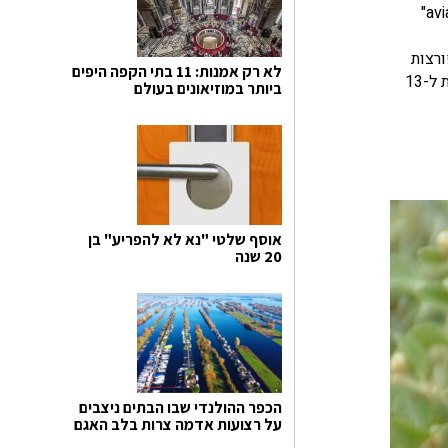
הם תוקפים בעיקר גוזלים של חוחיות ובצורה אירונית, מוצצים את דמם עד מוות. זבוב זה נקרא "זבוב ערפד העופות avian vampire fly"
ורצות
לא רק אמנות: 11 בתי הקפה היפים
הדרך שלו להוכחת האבולוציה בגלפגוס וחלק ניכר ממחקריו נסבו סביב חוחיות אלה. הן מכונות מאז 'החוחיות של דארווין', מתחלקות ל-13
ביותר במוזיאונים בעולם
אוסף שלטי "נא לא להפריע" בן
20 שנה
הכפר ההולנדי שבו הבתים ניצבים
על רצועות אדמה צרות בלב האגם