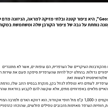
"חוחית הערפדים Geospiza difficilis septentrionalis", היא ציפור קטנה ובלתי מזיקה למראה, הניזונה מד
טנה נוחתת על גבה של ציפור הקורבן שלה ומשתמשת במקור
 מהקורבנות העיקריים של הערפדית, הם עופות ים, אשר לא מתנגדים
יפורים גדולות. בהחלט יכול להיות שהערפדית סיפקה פעם את שירות הנ
 אלטרואיסטית לעשות זאת.
פדית. לעתים היא נטפלת לגוזל בקן, מנקרת בבסיס הזנב שלו, גורמת 
 האיים מלאים באפרוחים מתים, אלא שקשה להם לקבוע בוודאות שהח
האיום הגדול ביותר הנשקף לבעלי החיים באיי גלפגוס, הממוקמים כ-1,000 ק"מ מול חופי אקוודור, הוא דווקא האדם ולמר
ת, חוחיות הערפד מאוימות מזבובים טפילים פולשים, שהוכחו כהרסניים 