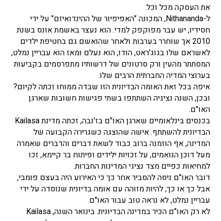
את העסקה מכל וכל.
ל-Nithananda, המכונה "האפיפיור של ההינדואיזם" על ידי
חסידיו, יש עבר מפוקפק למדי. הוא נעצר באשמת אונס בשנת
2010 אך שוחרר בערבות ולאחר שהואשם גם בחטיפת ילדים
לאשראם שלו בגוג'ראט, הודו, הוא נעלם ומאז הוא עבריין נמלט,
המסתתר מהעין ורק סרטונים של דרשותיו מתפרסמים בקביעות
בערוצי המדיה החברתית הרבים שלו.
איפה בכל זאת האומה הבדיונית הזו שבדה ממוחו זכתה לקיום?
ובכן, השנה נציגיה השתתפו בשתי פגישות חשובות שארגן
האו"ם.
בכנסים בינלאומיים שארגן האו"ם בז'נבה, זכתה מדינת Kailasa
הבדיונית להשתתף. אישה שהוצגה כשגרירה הקבועה של
המדינה, אף הוזמנה ברוב כבוד לשאת דברים והדברים שאמרה
מעל דוכן הנואמים, על זכויות ילידים ופיתוח בר קיימא, זכו
למחיאות כפיים מצד נציגי המדינות החברות.
דובר האו"ם ניסה להסביר אחר כך כי האירוע היה בעצם פומבי,
אבל כך או כך, להיות מזוהה עם אומה בדיונית שנוסדה על ידי
עבריין נמלט, לא נראה טוב עבור האו"ם.
לא רק האו"ם הכיר במדינה הבדיונית. בינואר השנה, Kailasa