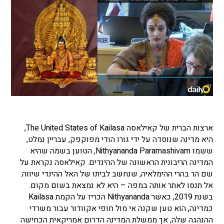
ארצות הברית של קאילאסה The United States of Kailasa,
היא מדינה שנוסדה על ידי גורו הודי מפוקפק, עבריין נמלט,
ששמו Nithyananda Paramashivam, הטוען בשמה שהיא
המדינה הריבונית הראשונה של ההינדים. קאילאסה נקראת על
שם הר בהרי ההימלאיה, שנחשב לביתו של האל ההינדי שיווה.
אל תנסו לאתר אותה במפה – היא לא נמצאת בשום מקום.
בשנת 2019, כאשר Nithyananda הכריז על הקמת Kailasa
כמדינה, הוא טען שקנה אי מול חופי אקוודור עבור משרדי
ההנהגה שלה, אך ממשלת המדינה הדרום אמריקאית הכחישה