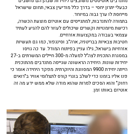
מתנדבים אוטיסטים משובצים ליחידות שבהן הם נחשבים
כבעלי יתרון יחסי – בדרך כלל מודיעין צבאי, תחום שישראל
מייחסת לו ערך גבוה במיוחד.
בתמורה להתנדבות, למתגייסים עם אוטיזם מוצעת הכשרה,
רכישת מיומנויות וקשרים שיכולים לעזור להם להגיע לעתיד
עצמאי בעבודה במקצועות אזרחיים.
חטיבות צבאיות בבריטניה, ארה"ב וסינגפור, כמו גם תעשיות
אזרחיות בישראל, גילו עניין בפיתוח המודל. עד כה גויסו
במסגרת התכנית לצה"ל למעלה מ-300 חיילים המשרתים ב-27
יחידות שונות. היחידה הראשונה שגייסה מתנדבים מהתוכנית
הייתה יחידת 9900 המסווגת והיוקרתית. מפקד היחידה אומר כי
פנו אליו בזמנו כדי לשלב בוגרי קורס לתצלומי אוויר ב"רואים
רחוק" והוא הסכים למרות שהוא מודה שלא ממש ידע מה זה
אוטיזם באותו זמן.