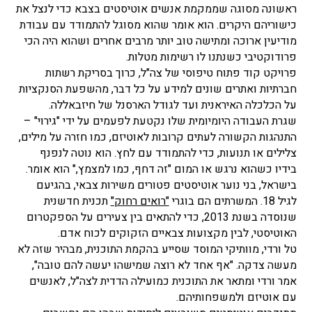
ראשונה מסוגה שממקמת אנשים אוטיסטים בצבא כדי לנצל את
כישוריהם היקרים. הוא אומר שהוא מסוגל להתמודד עם עבודת
מודיעין ארוכה ומתישה טוב יותר מרבים אחרים ושהוא היה הכי
פרודוקטיבי כשנתנו לו רשימות מטלות.
פרויקט קוד פתוח טיפוסי של צה"ל, כרוך בסריקת רשתות
חברתיות ואתרים שונים למידע על כל דבר, מהשפעת הסנקציות
על הכלכלה האיראנית ועד לגודל הארסנל של חיזבאללה.
שגרת העבודה היומיומית שלו נקטעת לפעמים על ידי "גירוי" –
התנהגות הקשורה לעתים קרובות לאוטיזם, כמו חזרה על מילים,
צלילים או תנועות, כדי להתמודד עם לחץ. הוא נוטה לנפנף
בידיו כשהוא נרגש או המום "זה דחף, כמו למצמץ," הוא אומר.
בישראל, בני נוער אוטיסטים פטורים משירות צבאי, בהגיעם
לגיל 18. המשרתים הם בוגרי
"רואים רחוק"
תכנית חדשנית
שנוסדה בשנת 2013, כדי להתאים בין צעירים על הספקטרום
האוטיסטי, לבין מקצועות צבאיים הזקוקים לכוח אדם.
טל ורדי, מוותיקי המוסד שסייע בהקמת התוכנית, מבהיר שזה לא
מעשה צדקה. "אף אחד לא רוצה שמישהו יעשה להם טובה",
אמר ורדי ומתאר את התוכנית כמועילה הדדית לצה"ל, לאנשים
עם אוטיזם ולמשפחותיהם.