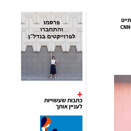
רתיים
שמנחה תוכנית חדשות בפריים טיים בטלוויזיה הלאומית. "ממש התמוגגתי. הייתי מעל הירח", אמרה Kaiipara ל-CNN
כתבות שעשוייות
לעניין אותך