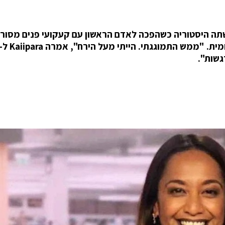
Oriini Kaii מניו-זילנד, עשתה היסטוריה כשהפכה לאדם הראשון עם קעקועי פנים מסו
גשות".