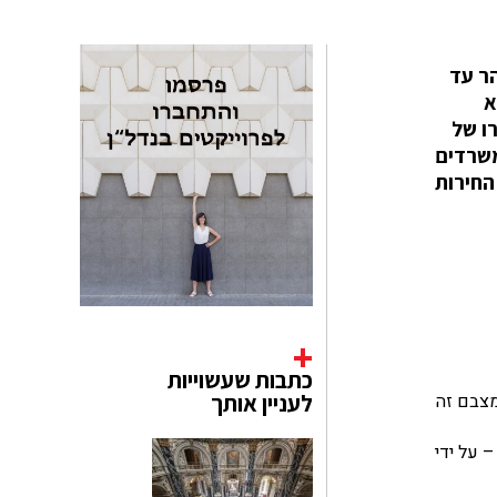
הר עד
א
ו של
משרדים
החירות
כתבות שעשוייות
מצבם זה
לעניין אותך
 על ידי