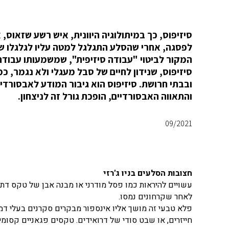
סיזיפוס, כך במיתולוגיה היוונית, איש רשע שזאוס,
לפסגה, אחרי שהסלע התגלגל למטה עליו לגלגלו שוב
המקור לביטוי "עבודה סיזיפית", שמשמעותו עבוד
סיזיפוס, שנידון לחיים של סבל מעגלי ולא נגמר, 
ובבתי חרושת. סיזיפוס הוא גיבור המודע לאבסורדי
והתאווה האבסורדיים, הופכת גורל זה לניצחון.
09/2021
חצובות הסלעים בניו ג'רזי
עשויים להיראות כמו פסל מודרני או מבנה אבן של טקס דתי, 
לאחר שקרחונים נמסו.
פלא טבעי זה מושך אליו אינספור מבקרים סקרנים בעלי דמיו
חייזרים, או שבט סודי של דרואידים. טקסים פגאניים קסומי