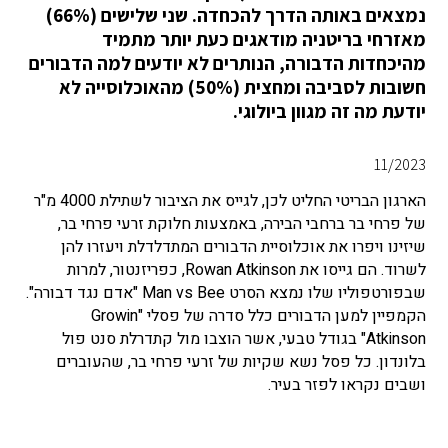
נמצאים באותה הדרך להכחדה. שני שלישים (66%)
מאזרחי בריטניה מודאגים כעת יותר מתמיד
מהיכחדות הדבורה, הנותרים לא יודעים למה הדבורים
חשובות לסביבה ומחצית (50%) מהאוכלוסייה לא
יודעת מה זה מגוון ביולוגי.
11/2023
הארגון הבריטי החליט לכן, לגייס את הציבור לשתילת 4000 מ"ר
של פרחי בר ברחבי הבירה, באמצעות חלוקת זרעי פרחי בר,
שיזינו ויפרו את אוכלוסיית הדבורים המתדלדלת ויעזרו להן
לשרוד. הם גייסו את Rowan Atkinson, כפריזנטור, למרות
שבפורטפוליו שלו נמצא הסרט Man vs Bee "אדם נגד דבורה".
הקמפיין למען הדבורים כלל סדרה של פסלי "Growin
Atkinson" בגודל טבעי, אשר הוצבו מול קתדרלת סנט פול
בלונדון. כל פסל נשא שקיות של זרעי פרחי בר, שהעוברים
ושבים נקראו לפזר בעיר.