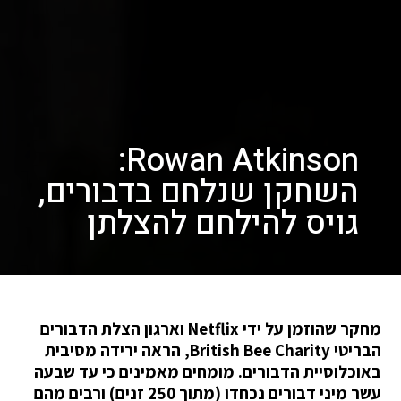
Rowan Atkinson:
השחקן שנלחם בדבורים,
גויס להילחם להצלתן
מחקר שהוזמן על ידי Netflix וארגון הצלת הדבורים
הבריטי British Bee Charity, הראה ירידה מסיבית
באוכלוסיית הדבורים. מומחים מאמינים כי עד שבעה
עשר מיני דבורים נכחדו (מתוך 250 זנים) ורבים מהם