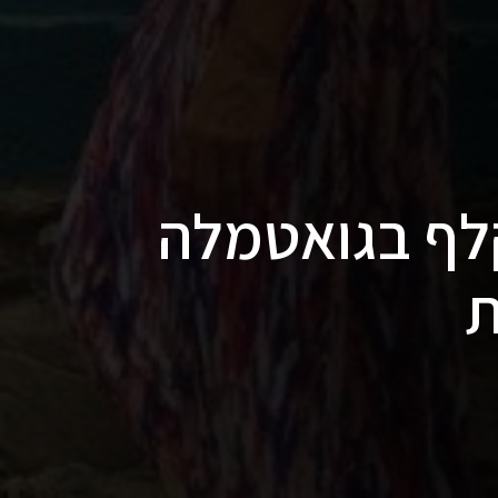
קלף בגואטמלה
ת