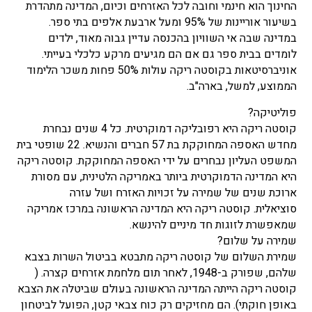
החינוך הוא חינמי וחובה לכל האזרחים וכיום, המדינה מתהדרת
בשיעור אוריינות של 95% ומעל ארבעת אלפים בתי ספר.
במדינה שבה אי השוויון בהכנסה עדיין גבוה מאוד, ילדים
לומדים בבית ספר גם אם הם מגיעים מרקע כלכלי בעייתי.
אוניברסיטאות בקוסטה ריקה עולות 50% פחות משכר הלימוד
הממוצע, למשל, בארה"ב.
פוליטיקה?
קוסטה ריקה היא רפובליקה דמוקרטית. כל 4 שנים נבחרת
מחדש האספה המחוקקת בת 57 חברים והנשיא. 22 שופטי בית
המשפט העליון נבחרים על ידי האספה המחוקקת. קוסטה ריקה
היא המדינה הדמוקרטית ביותר באמריקה הלטינית, עם מסורת
ארוכת שנים של שמירה על זכויות האזרח ושל עזרה
סוציאלית. קוסטה ריקה היא המדינה הראשונה במרכז אמריקה
שמאפשרת לזוגות חד מיניים להינשא.
שמירה על שלום?
שמירת השלום של קוסטה ריקה מתבטא בביטול השרות בצבא
שלהם, שפורק ב-1948, לאחר תום מלחמת אזרחים קצרה. (
קוסטה ריקה הייתה המדינה הראשונה בעולם שביטלה את הצבא
באופן חוקתי). הם מחזיקים רק כוח צבאי קטן, הפועל לביטחון