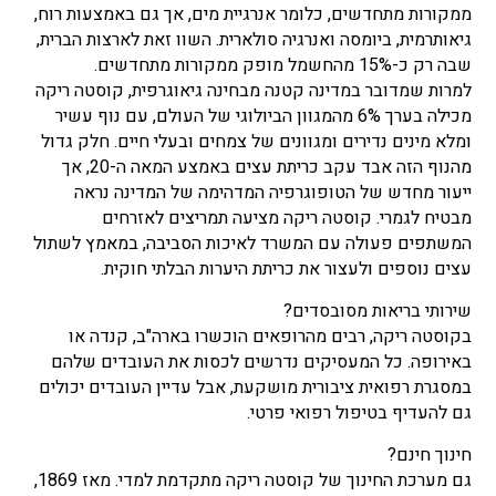
ממקורות מתחדשים, כלומר אנרגיית מים, אך גם באמצעות רוח,
גיאותרמית, ביומסה ואנרגיה סולארית. השוו זאת לארצות הברית,
שבה רק כ-15% מהחשמל מופק ממקורות מתחדשים.
למרות שמדובר במדינה קטנה מבחינה גיאוגרפית, קוסטה ריקה
מכילה בערך 6% מהמגוון הביולוגי של העולם, עם נוף עשיר
ומלא מינים נדירים ומגוונים של צמחים ובעלי חיים. חלק גדול
מהנוף הזה אבד עקב כריתת עצים באמצע המאה ה-20, אך
ייעור מחדש של הטופוגרפיה המדהימה של המדינה נראה
מבטיח לגמרי. קוסטה ריקה מציעה תמריצים לאזרחים
המשתפים פעולה עם המשרד לאיכות הסביבה, במאמץ לשתול
עצים נוספים ולעצור את כריתת היערות הבלתי חוקית.
שירותי בריאות מסובסדים?
בקוסטה ריקה, רבים מהרופאים הוכשרו בארה"ב, קנדה או
באירופה. כל המעסיקים נדרשים לכסות את העובדים שלהם
במסגרת רפואית ציבורית מושקעת, אבל עדיין העובדים יכולים
גם להעדיף בטיפול רפואי פרטי.
חינוך חינם?
גם מערכת החינוך של קוסטה ריקה מתקדמת למדי. מאז 1869,