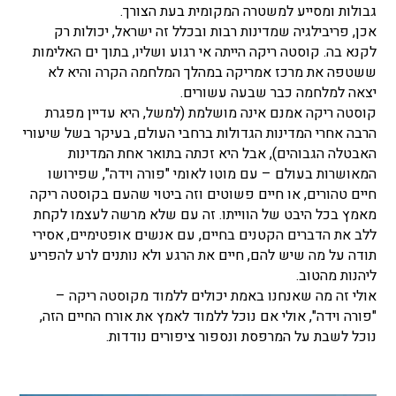
גבולות ומסייע למשטרה המקומית בעת הצורך.
אכן, פריבילגיה שמדינות רבות ובכלל זה ישראל, יכולות רק
לקנא בה. קוסטה ריקה הייתה אי רגוע ושליו, בתוך ים האלימות
ששטפה את מרכז אמריקה במהלך המלחמה הקרה והיא לא
יצאה למלחמה כבר שבעה עשורים.
קוסטה ריקה אמנם אינה מושלמת (למשל, היא עדיין מפגרת
הרבה אחרי המדינות הגדולות ברחבי העולם, בעיקר בשל שיעורי
האבטלה הגבוהים), אבל היא זכתה בתואר אחת המדינות
המאושרות בעולם – עם מוטו לאומי "פורה וידה", שפירושו
חיים טהורים, או חיים פשוטים וזה ביטוי שהעם בקוסטה ריקה
מאמץ בכל היבט של הווייתו. זה עם שלא מרשה לעצמו לקחת
ללב את הדברים הקטנים בחיים, עם אנשים אופטימיים, אסירי
תודה על מה שיש להם, חיים את הרגע ולא נותנים לרע להפריע
ליהנות מהטוב.
אולי זה מה שאנחנו באמת יכולים ללמוד מקוסטה ריקה –
"פורה וידה", אולי אם נוכל ללמוד לאמץ את אורח החיים הזה,
נוכל לשבת על המרפסת ונספור ציפורים נודדות.