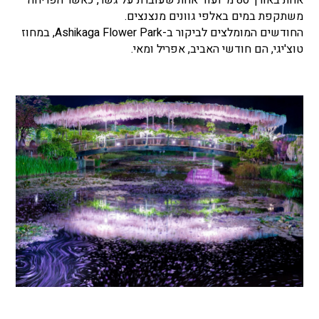
אחת באורך 80 מ' ועוד אחת שעוברת על גשר, כאשר הפריחה
משתקפת במים באלפי גוונים מנצנצים.
החודשים המומלצים לביקור ב-Ashikaga Flower Park, במחוז
טוצ'יגי, הם חודשי האביב, אפריל ומאי.