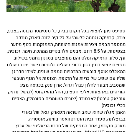
פסיפס ניתן למצוא בכל מקום בבית, כל סנטימטר מכוסה בצבע,
צורה, קרמיקה וגחמה כלשהי על כל קיר. לונה פארק מורכב
ממספר מבנים ויצירות אמנות חיצוניות, הממוקמות בנוף מיוער
בצפיפות, על 8.5 דונם. מבנים אלו בנויים ממתכת, חימר, זכוכית,
עץ, סלע, קרמיקה ומלט והם מעוצבים בסגנון גחמני בשילוב
חפצים יוצאי דופן כגון כדורי באולינג ולוחיות רישוי. יש בו אולם
המאכלס אוסף כובעים מתרבויות וזמנים שונים, לצידו חדר זן
שליו עם שפע של כריות על הרצפה, הצופות אל הנוף הטבעי
שמסביב מבעד לחלון עגול וגדול. ארון ענק בכניסה מציג
קוריוזים באמצעות אלפי חפצים, החל מהאקזוטי (למשל, נרתיק
עור יאק טיבטי) לאבסורד (יצורים משומרים בפורמלין, הצפים
בכלי זכוכית).
האמן מגלה שהוא שאב השראה מפארק גואל של גאודי
בברצלונה, ספרד ובית הונדרטוואסר בווינה, אוסטריה.
מארק סקורמן, אחד המפיקים של סדרת הריאליטי של ערוץ