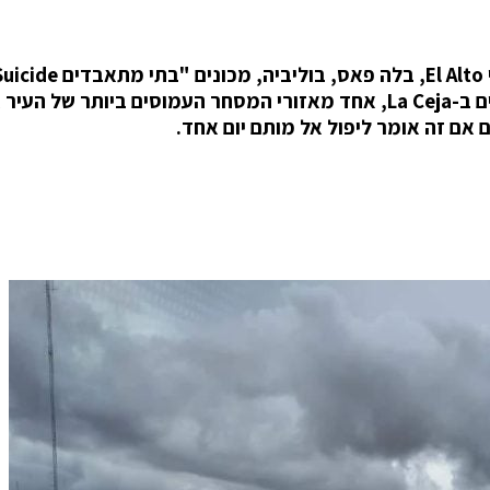
מאות מבנים הממוקמים על קצה צוק תלול, בפאתי El Alto, בלה פאס, בוליביה, מכונים "בתי מתאב
Homes", בגלל הסיכון הגבוה למפולת. הם ממוקמים ב-La Ceja, אחד מאזורי המסחר העמוסים ביותר של הע
ם אם זה אומר ליפול אל מותם יום אחד.