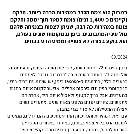
במבוק הוא צמח הגדל במהירות הרבה ביותר. חלקם
(קיימים כ-1,400 זנים) צומח למטר תוך יממה וחלקם
צומח במהירות כה רבה, שניתן לצפות בצמיחה שלהם
מול עיני המתבוננים. ביפן ובמקומות שונים בעולם,
הוא בוקע בצורה לא צפוייה וממיט הרס בבתים.
09/2024
ביפן קיימות
72 עונות בשנה
, לפי לוח השנה העתיק וכעת זמנה
של עונה 21: העונה בשנה שבה "הבמבוק נובט". לצמחים
הרעבים הללו, הידועים כ-takoko ביפן, יש שימושים רבים ביפן,
הן כחומרי בניין וגם כירקות אכילים. אפשר לקנות אותם בחנות
כמעדנים, אבל צריך לקטוף ולאכול אותם מיד, אחרת הם
מתקשים. ציורים יפנים מלפני מאות שנים, מתעדים נשים
אצילות המטיילות לאיסוף נצרי במבוק.
עם זאת, המהירות והנחישות המדהימות שבה הם גדלים, ממיטים
לעתים הרס בלתי צפוי בבתים, במיוחד באזורים הכפריים.
השבוע למשל, במבוק בקע דרך רצפת מרכז קהילתי בעיר