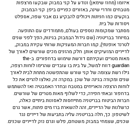
איזומו (מחוז שימאן) ונודע על קני במבוק שבקעו מרצפות
מטבחים וחדרי שינה, באזורים כפריים ביפן. קני הבמבוק
בוקעים כמו חניתות ויכולים להבקיע גם אבני שפה, אספלט
ויסודות של בית.
מסתבר שמקומות נוספים בעולם, מתמודדים עם התופעה.
במיוחד בבריטניה (שם גידול הבמבוק בגינות, הפך לפני שנים
לטרנד אופנתי), קמו חברות המעניקות שרותי עקירת במבוק,
לדיירים המזעיקים אותן. חלק מהזנים מכים שורשים לאורך של
מאות מטרים ועקירתם דורשת שימוש בדחפורים. ב-the
guardian דווח למשל, על בית בו עובדים שהרימו לוחות רצפה,
גילו רשת עצומה של קני שורש שהתפשטה מתחת לבית לאורך
שנים ומקורה בגינה של שכן. במקרה זה, נאלצו להרים את כל
לוחות הרצפה והאריחים במטבח ובחדר האמבטיה ואז להשתמש
בדחפור ובאתי חפירה, כדי לשלוף מאות מטרים של שורשים.
חברות הביטוח בבריטניה מתייחסות לאסונות ביתיים כאלה,
כרשלנות של הדיירים, זהה להשארת ברז מים פתוח, אשר גרם
לשיטפון. כך, חלה בבריטניה עליה בתביעות של דיירים נגד
שכנים, שצמחי במבוק משטחם, פלש וגרם נזק לדיירים שכנים.